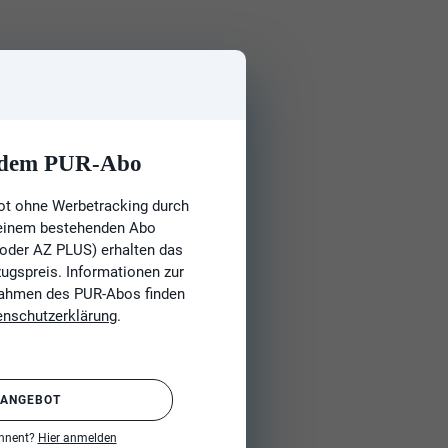
t dem PUR-Abo
ot ohne Werbetracking durch
 einem bestehenden Abo
 oder AZ PLUS) erhalten das
gspreis. Informationen zur
Rahmen des PUR-Abos finden
enschutzerklärung
.
 ANGEBOT
onnent?
Hier anmelden