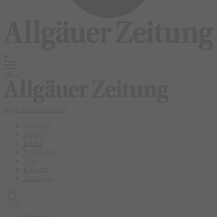
Menü
login
abonnieren
abo
Startseite
Allgäu
Bilder
Newsletter
Abo
E-Paper
Anzeigen
Kempten