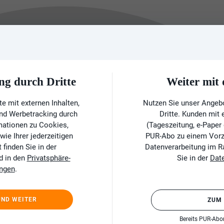
ng durch Dritte
Weiter mi
e mit externen Inhalten,
Nutzen Sie unser Angeb
und Werbetracking durch
Dritte. Kunden mit
rmationen zu Cookies,
(Tageszeitung, e-Paper
ie Ihrer jederzeitigen
PUR-Abo zu einem Vorzu
finden Sie in der
Datenverarbeitung im 
d in den
Privatsphäre-
Sie in der
Dat
ungen
.
UND WEITER
ZUM
Bereits PUR-Ab