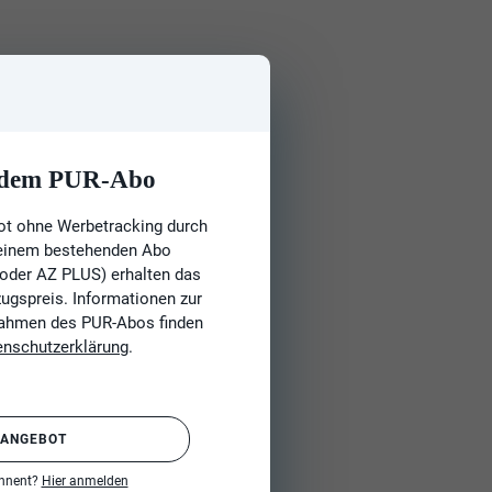
t dem PUR-Abo
ot ohne Werbetracking durch
 einem bestehenden Abo
 oder AZ PLUS) erhalten das
gspreis. Informationen zur
Rahmen des PUR-Abos finden
enschutzerklärung
.
 ANGEBOT
onnent?
Hier anmelden