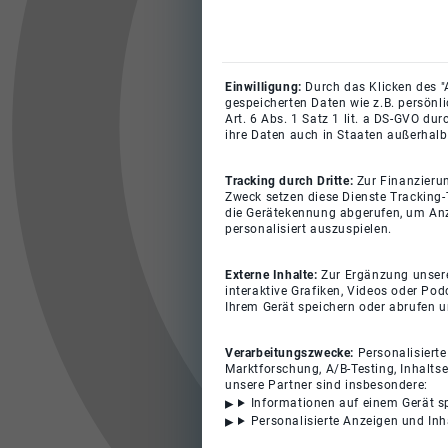
Einwilligung:
Durch das Klicken des "
gespeicherten Daten wie z.B. persönl
Art. 6 Abs. 1 Satz 1 lit. a DS-GVO du
ihre Daten auch in Staaten außerhalb
Tracking durch Dritte:
Zur Finanzieru
Zweck setzen diese Dienste Tracking-
die Gerätekennung abgerufen, um Anz
personalisiert auszuspielen.
Externe Inhalte:
Zur Ergänzung unserer
interaktive Grafiken, Videos oder Pod
Ihrem Gerät speichern oder abrufen 
Verarbeitungszwecke:
Personalisiert
Marktforschung, A/B-Testing, Inhalts
unsere Partner sind insbesondere:
Informationen auf einem Gerät s
Personalisierte Anzeigen und In