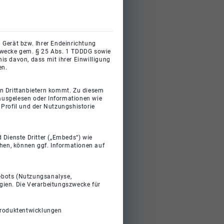
 Gerät bzw. Ihrer Endeinrichtung
gszwecke gem. § 25 Abs. 1 TDDDG sowie
s davon, dass mit ihrer Einwilligung
en.
on Drittanbietern kommt. Zu diesem
 ausgelesen oder Informationen wie
Profil und der Nutzungshistorie
 Dienste Dritter („Embeds“) wie
ehen, können ggf. Informationen auf
gebots (Nutzungsanalyse,
gien. Die Verarbeitungszwecke für
Produktentwicklungen