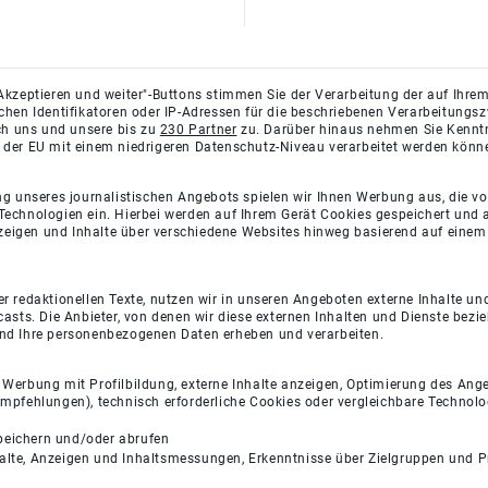
Akzeptieren und weiter"-Buttons stimmen Sie der Verarbeitung der auf Ihrem
ichen Identifikatoren oder IP-Adressen für die beschriebenen Verarbeitun
rch uns und unsere bis zu
230 Partner
zu. Darüber hinaus nehmen Sie Kenntni
 der EU mit einem niedrigeren Datenschutz-Niveau verarbeitet werden könn
ng unseres journalistischen Angebots spielen wir Ihnen Werbung aus, die v
Technologien ein. Hierbei werden auf Ihrem Gerät Cookies gespeichert und
eigen und Inhalte über verschiedene Websites hinweg basierend auf einem 
 redaktionellen Texte, nutzen wir in unseren Angeboten externe Inhalte und
casts. Die Anbieter, von denen wir diese externen Inhalten und Dienste bezi
und Ihre personenbezogenen Daten erheben und verarbeiten.
e Werbung mit Profilbildung, externe Inhalte anzeigen, Optimierung des An
empfehlungen), technisch erforderliche Cookies oder vergleichbare Technolo
peichern und/oder abrufen
halte, Anzeigen und Inhaltsmessungen, Erkenntnisse über Zielgruppen und 