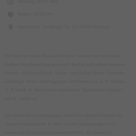
Dienstag, 08.09.2026
Beginn: 18:00 Uhr
Asamkirche, Sendlinger Str. 32, 80331 München
Ein Sommer voller Musik und Pracht: In einer der schönsten
Kirchen Münchens begegnen sich Barock und zeitgenössische
Klarheit. Elisabeth Krauß, Violine, und Stefan Moser, Cembalo
und Orgel, führen ein Programm mit Werken von G. F. Händel,
G. P. Mealli, A. Pärt und der berühmten "Teufelstriller-Sonate"
von G. Tartini auf.
Die intime Kirchenatmosphäre bildet den idealen Rahmen für
diesen Konzertabend, in dem virtuose Solopassagen und
feinsinnige Begleitung aufeinandertreffen. Ein Abend für