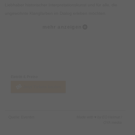
Liebhaber historischer Interpretationskunst und für alle, die
ungewohnte Klangfarben im Dialog erleben möchten.
mehr anzeigen
Genießen Sie ein sorgfältig kuratiertes Programm, das
Barocktradition und moderne Klangpoesie verbindet,
präsentiert von Asam Concerts München unter der
künstlerischen Leitung von Stefan Moser.
Preise & Zahlungsoptionen
Eintritt & Preise
Jetzt Tickets kaufen
Quelle: Eventim
Made with ♥ by EO Heimat /
OYA media