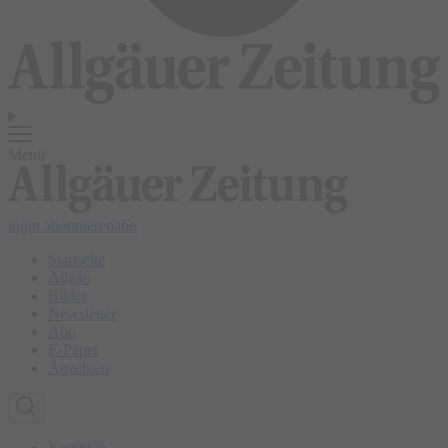
Menü
login
abonnieren
abo
Startseite
Allgäu
Bilder
Newsletter
Abo
E-Paper
Anzeigen
Kempten