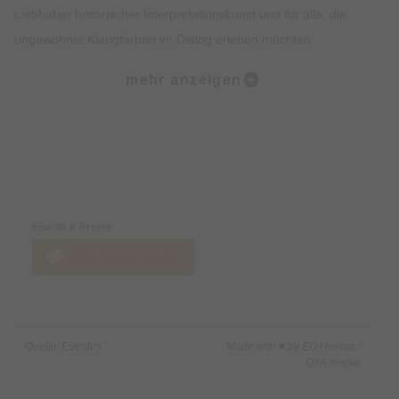
Liebhaber historischer Interpretationskunst und für alle, die
ungewohnte Klangfarben im Dialog erleben möchten.
mehr anzeigen
Genießen Sie ein sorgfältig kuratiertes Programm, das
Barocktradition und moderne Klangpoesie verbindet,
präsentiert von Asam Concerts München unter der
künstlerischen Leitung von Stefan Moser.
Preise & Zahlungsoptionen
Eintritt & Preise
Jetzt Tickets kaufen
Quelle: Eventim
Made with ♥ by EO Heimat /
OYA media