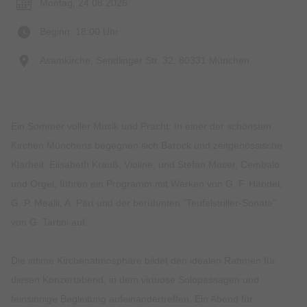
Montag, 24.08.2026
Beginn: 18:00 Uhr
Asamkirche, Sendlinger Str. 32, 80331 München
Ein Sommer voller Musik und Pracht: In einer der schönsten
Kirchen Münchens begegnen sich Barock und zeitgenössische
Klarheit. Elisabeth Krauß, Violine, und Stefan Moser, Cembalo
und Orgel, führen ein Programm mit Werken von G. F. Händel,
G. P. Mealli, A. Pärt und der berühmten "Teufelstriller-Sonate"
von G. Tartini auf.
Die intime Kirchenatmosphäre bildet den idealen Rahmen für
diesen Konzertabend, in dem virtuose Solopassagen und
feinsinnige Begleitung aufeinandertreffen. Ein Abend für