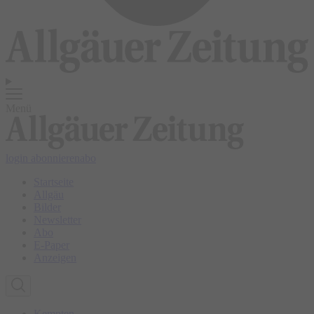
Menü
login
abonnieren
abo
Startseite
Allgäu
Bilder
Newsletter
Abo
E-Paper
Anzeigen
Kempten