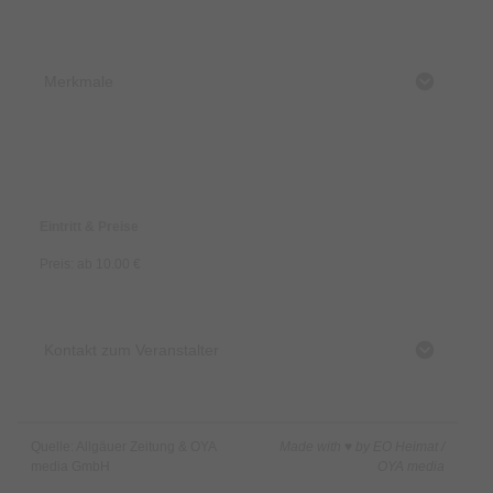
⚜️| Groovey Deko & Lichttechnik
🎶| Hardgroove - Hardtrance – Bouncy – Techhouse - Techno
💵| Abendkasse 10€
Merkmale
🎧 DJ’s
AHM (AoT)
Preise & Zahlungsoptionen
ARTAI
ITCHY b2b MORPHEUS (AoT)
Eintritt & Preise
DJ HADEN
Preis: ab 10.00 €
MANIACULIX (AoT)
Kontakt zum Veranstalter
Quelle: Allgäuer Zeitung & OYA
Made with ♥ by EO Heimat /
media GmbH
OYA media