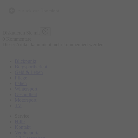
zurück zur Übersicht
Diskutieren Sie mit
0 Kommentare
Dieser Artikel kann nicht mehr kommentiert werden
Blickpunkt
Bergsportbericht
Geld & Leben
Pflege
Italien
Wintersport
Gesundheit
Motorsport
TV
Service
Hilfe
Kontakt
Vereineportal