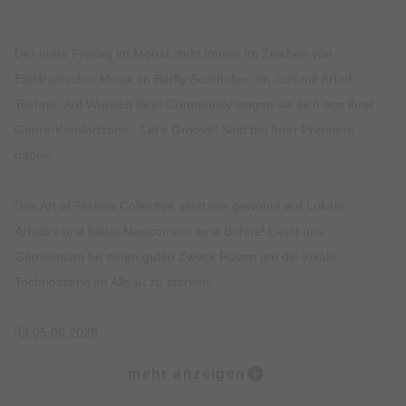
Der erste Freitag im Monat steht immer im Zeichen von
Elektronischer Musik im Barfly Sonthofen, im Juni mit Art of
Techno. Auf Wunsch Ihrer Community wagen sie sich aus ihrer
Genre-Komfortzone - Let‘s Groove! Seid bei Ihrer Premiere
dabei!
Das Art of Techno Collective setzt wie gewohnt auf Lokale
Artists’s und bietet Newcomern eine Bühne! Lasst uns
Gemeinsam für einen guten Zweck Raven um die lokale
Technoszene im Allgäu zu stärken!
🗓️| 05.06.2026
⏱️| 21:00-04:30
mehr anzeigen
📍| Barfly – Marktstraße 4, 87527 Sonthofen