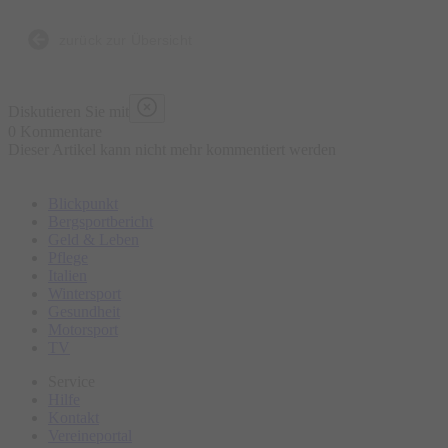
zurück zur Übersicht
Diskutieren Sie mit
0 Kommentare
Dieser Artikel kann nicht mehr kommentiert werden
Blickpunkt
Bergsportbericht
Geld & Leben
Pflege
Italien
Wintersport
Gesundheit
Motorsport
TV
Service
Hilfe
Kontakt
Vereineportal