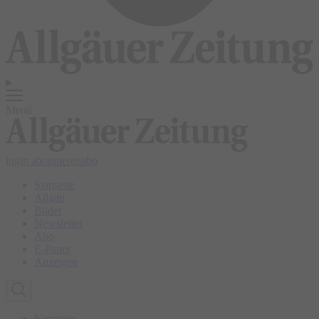
Menü
login
abonnieren
abo
Startseite
Allgäu
Bilder
Newsletter
Abo
E-Paper
Anzeigen
Kempten