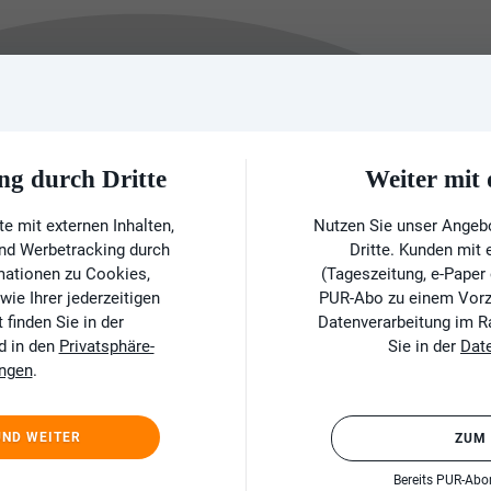
ng durch Dritte
Weiter mi
e mit externen Inhalten,
Nutzen Sie unser Angeb
und Werbetracking durch
Dritte. Kunden mit
rmationen zu Cookies,
(Tageszeitung, e-Paper
ie Ihrer jederzeitigen
PUR-Abo zu einem Vorzu
finden Sie in der
Datenverarbeitung im 
d in den
Privatsphäre-
Sie in der
Dat
ungen
.
UND WEITER
ZUM
Bereits PUR-Ab