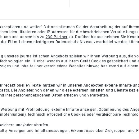
Akzeptieren und weiter"-Buttons stimmen Sie der Verarbeitung der auf Ihrem
ichen Identifikatoren oder IP-Adressen für die beschriebenen Verarbeitun
rch uns und unsere bis zu
230 Partner
zu. Darüber hinaus nehmen Sie Kenntni
 der EU mit einem niedrigeren Datenschutz-Niveau verarbeitet werden könn
ng unseres journalistischen Angebots spielen wir Ihnen Werbung aus, die v
Technologien ein. Hierbei werden auf Ihrem Gerät Cookies gespeichert und
eigen und Inhalte über verschiedene Websites hinweg basierend auf einem 
 redaktionellen Texte, nutzen wir in unseren Angeboten externe Inhalte und
casts. Die Anbieter, von denen wir diese externen Inhalten und Dienste bezi
und Ihre personenbezogenen Daten erheben und verarbeiten.
e Werbung mit Profilbildung, externe Inhalte anzeigen, Optimierung des An
empfehlungen), technisch erforderliche Cookies oder vergleichbare Technolo
peichern und/oder abrufen
halte, Anzeigen und Inhaltsmessungen, Erkenntnisse über Zielgruppen und 