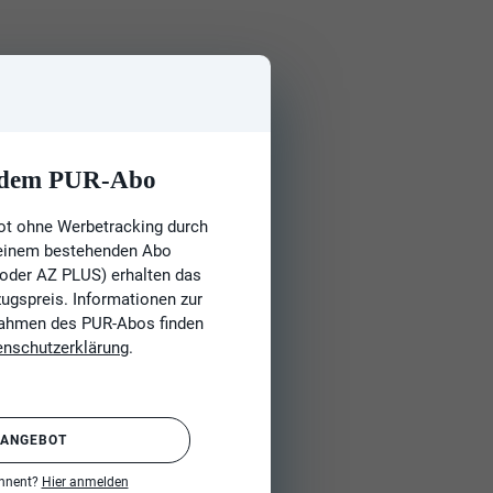
t dem PUR-Abo
ot ohne Werbetracking durch
 einem bestehenden Abo
 oder AZ PLUS) erhalten das
gspreis. Informationen zur
Rahmen des PUR-Abos finden
enschutzerklärung
.
 ANGEBOT
onnent?
Hier anmelden