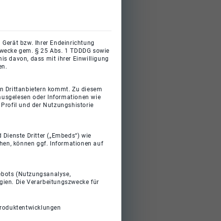
 Gerät bzw. Ihrer Endeinrichtung
gszwecke gem. § 25 Abs. 1 TDDDG sowie
s davon, dass mit ihrer Einwilligung
en.
on Drittanbietern kommt. Zu diesem
 ausgelesen oder Informationen wie
Profil und der Nutzungshistorie
 Dienste Dritter („Embeds“) wie
ehen, können ggf. Informationen auf
gebots (Nutzungsanalyse,
gien. Die Verarbeitungszwecke für
Produktentwicklungen