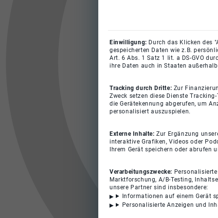
Einwilligung:
Durch das Klicken des "
gespeicherten Daten wie z.B. persönl
Art. 6 Abs. 1 Satz 1 lit. a DS-GVO du
ihre Daten auch in Staaten außerhalb
Tracking durch Dritte:
Zur Finanzieru
Zweck setzen diese Dienste Tracking-
die Gerätekennung abgerufen, um Anz
personalisiert auszuspielen.
Externe Inhalte:
Zur Ergänzung unserer
interaktive Grafiken, Videos oder Pod
Ihrem Gerät speichern oder abrufen 
Verarbeitungszwecke:
Personalisiert
Marktforschung, A/B-Testing, Inhalts
unsere Partner sind insbesondere:
Informationen auf einem Gerät s
Personalisierte Anzeigen und In