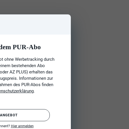
t dem PUR-Abo
ot ohne Werbetracking durch
 einem bestehenden Abo
 oder AZ PLUS) erhalten das
gspreis. Informationen zur
Rahmen des PUR-Abos finden
enschutzerklärung
.
 ANGEBOT
onnent?
Hier anmelden