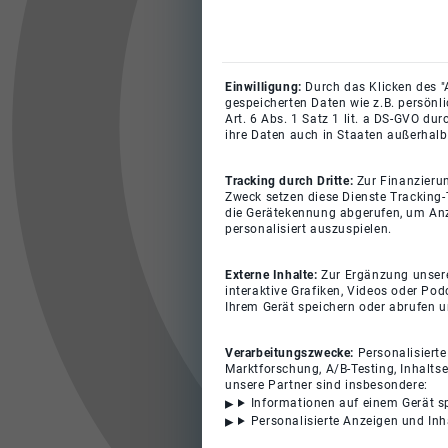
Einwilligung:
Durch das Klicken des "
gespeicherten Daten wie z.B. persönl
Art. 6 Abs. 1 Satz 1 lit. a DS-GVO du
ihre Daten auch in Staaten außerhalb
Tracking durch Dritte:
Zur Finanzieru
Zweck setzen diese Dienste Tracking-
die Gerätekennung abgerufen, um Anz
personalisiert auszuspielen.
Externe Inhalte:
Zur Ergänzung unserer
interaktive Grafiken, Videos oder Pod
Ihrem Gerät speichern oder abrufen 
Verarbeitungszwecke:
Personalisiert
Marktforschung, A/B-Testing, Inhalts
unsere Partner sind insbesondere:
Informationen auf einem Gerät s
Personalisierte Anzeigen und In