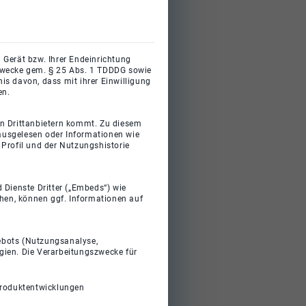
 Gerät bzw. Ihrer Endeinrichtung
gszwecke gem. § 25 Abs. 1 TDDDG sowie
s davon, dass mit ihrer Einwilligung
en.
on Drittanbietern kommt. Zu diesem
 ausgelesen oder Informationen wie
Profil und der Nutzungshistorie
 Dienste Dritter („Embeds“) wie
ehen, können ggf. Informationen auf
gebots (Nutzungsanalyse,
gien. Die Verarbeitungszwecke für
Produktentwicklungen