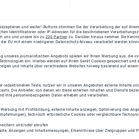
Akzeptieren und weiter"-Buttons stimmen Sie der Verarbeitung der auf Ihrem
ichen Identifikatoren oder IP-Adressen für die beschriebenen Verarbeitun
rch uns und unsere bis zu
230 Partner
zu. Darüber hinaus nehmen Sie Kenntni
 der EU mit einem niedrigeren Datenschutz-Niveau verarbeitet werden könn
ng unseres journalistischen Angebots spielen wir Ihnen Werbung aus, die v
Technologien ein. Hierbei werden auf Ihrem Gerät Cookies gespeichert und
eigen und Inhalte über verschiedene Websites hinweg basierend auf einem 
 redaktionellen Texte, nutzen wir in unseren Angeboten externe Inhalte und
casts. Die Anbieter, von denen wir diese externen Inhalten und Dienste bezi
und Ihre personenbezogenen Daten erheben und verarbeiten.
e Werbung mit Profilbildung, externe Inhalte anzeigen, Optimierung des An
empfehlungen), technisch erforderliche Cookies oder vergleichbare Technolo
peichern und/oder abrufen
halte, Anzeigen und Inhaltsmessungen, Erkenntnisse über Zielgruppen und 