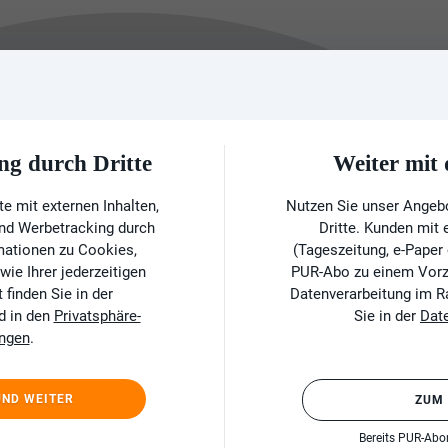
ng durch Dritte
Weiter mi
e mit externen Inhalten,
Nutzen Sie unser Angeb
und Werbetracking durch
Dritte. Kunden mit
rmationen zu Cookies,
(Tageszeitung, e-Paper
ie Ihrer jederzeitigen
PUR-Abo zu einem Vorzu
finden Sie in der
Datenverarbeitung im 
d in den
Privatsphäre-
Sie in der
Dat
ungen
.
UND WEITER
ZUM
Bereits PUR-Ab