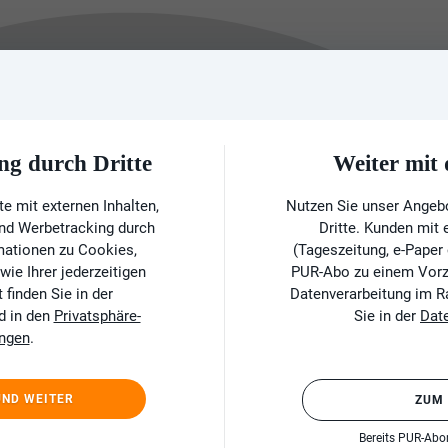
ng durch Dritte
Weiter mi
e mit externen Inhalten,
Nutzen Sie unser Angeb
und Werbetracking durch
Dritte. Kunden mit
rmationen zu Cookies,
(Tageszeitung, e-Paper
ie Ihrer jederzeitigen
PUR-Abo zu einem Vorzu
finden Sie in der
Datenverarbeitung im 
d in den
Privatsphäre-
Sie in der
Dat
ungen
.
UND WEITER
ZUM
Bereits PUR-Ab