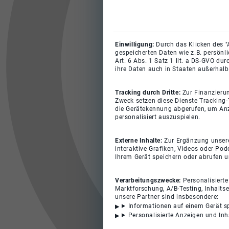
Einwilligung:
Durch das Klicken des "
gespeicherten Daten wie z.B. persönl
Art. 6 Abs. 1 Satz 1 lit. a DS-GVO du
ihre Daten auch in Staaten außerhalb
Tracking durch Dritte:
Zur Finanzieru
Zweck setzen diese Dienste Tracking-
die Gerätekennung abgerufen, um Anz
personalisiert auszuspielen.
Externe Inhalte:
Zur Ergänzung unserer
interaktive Grafiken, Videos oder Pod
Ihrem Gerät speichern oder abrufen 
Verarbeitungszwecke:
Personalisiert
Marktforschung, A/B-Testing, Inhalts
unsere Partner sind insbesondere:
Informationen auf einem Gerät s
Personalisierte Anzeigen und In