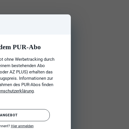
t dem PUR-Abo
ot ohne Werbetracking durch
 einem bestehenden Abo
 oder AZ PLUS) erhalten das
gspreis. Informationen zur
Rahmen des PUR-Abos finden
enschutzerklärung
.
 ANGEBOT
onnent?
Hier anmelden