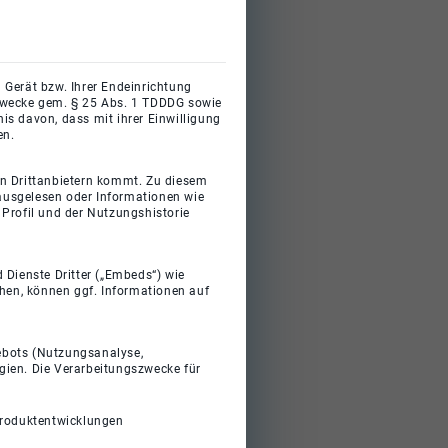
 Gerät bzw. Ihrer Endeinrichtung
gszwecke gem. § 25 Abs. 1 TDDDG sowie
s davon, dass mit ihrer Einwilligung
en.
on Drittanbietern kommt. Zu diesem
 ausgelesen oder Informationen wie
Profil und der Nutzungshistorie
 Dienste Dritter („Embeds“) wie
ehen, können ggf. Informationen auf
gebots (Nutzungsanalyse,
gien. Die Verarbeitungszwecke für
Produktentwicklungen