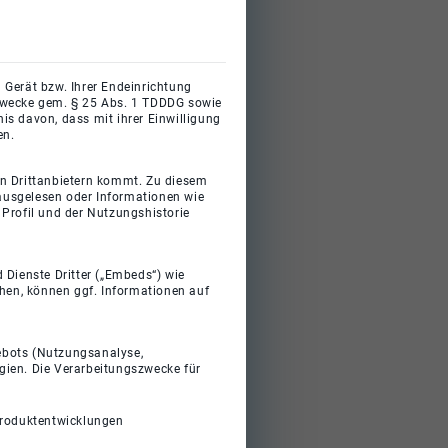
 Gerät bzw. Ihrer Endeinrichtung
gszwecke gem. § 25 Abs. 1 TDDDG sowie
s davon, dass mit ihrer Einwilligung
en.
on Drittanbietern kommt. Zu diesem
 ausgelesen oder Informationen wie
Profil und der Nutzungshistorie
 Dienste Dritter („Embeds“) wie
ehen, können ggf. Informationen auf
gebots (Nutzungsanalyse,
gien. Die Verarbeitungszwecke für
Produktentwicklungen