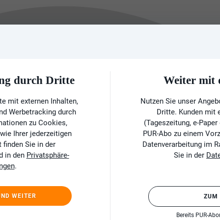
ng durch Dritte
Weiter mi
e mit externen Inhalten,
Nutzen Sie unser Angeb
und Werbetracking durch
Dritte. Kunden mit
rmationen zu Cookies,
(Tageszeitung, e-Paper
ie Ihrer jederzeitigen
PUR-Abo zu einem Vorzu
finden Sie in der
Datenverarbeitung im 
d in den
Privatsphäre-
Sie in der
Dat
ungen
.
UND WEITER
ZUM
Bereits PUR-Ab