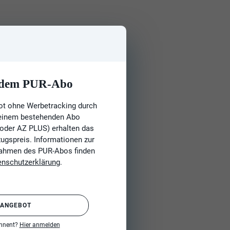
t dem PUR-Abo
ot ohne Werbetracking durch
 einem bestehenden Abo
 oder AZ PLUS) erhalten das
gspreis. Informationen zur
Rahmen des PUR-Abos finden
enschutzerklärung
.
 ANGEBOT
onnent?
Hier anmelden