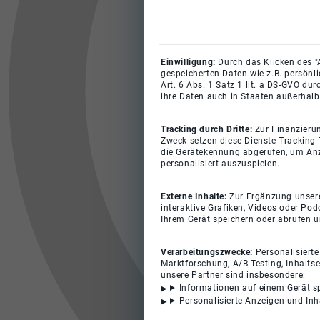
Einwilligung:
Durch das Klicken des "
gespeicherten Daten wie z.B. persönl
Art. 6 Abs. 1 Satz 1 lit. a DS-GVO du
ihre Daten auch in Staaten außerhalb
Tracking durch Dritte:
Zur Finanzieru
Zweck setzen diese Dienste Tracking-
die Gerätekennung abgerufen, um Anz
personalisiert auszuspielen.
Externe Inhalte:
Zur Ergänzung unserer
interaktive Grafiken, Videos oder Pod
Ihrem Gerät speichern oder abrufen 
Verarbeitungszwecke:
Personalisiert
Marktforschung, A/B-Testing, Inhalts
unsere Partner sind insbesondere:
Informationen auf einem Gerät s
Personalisierte Anzeigen und In