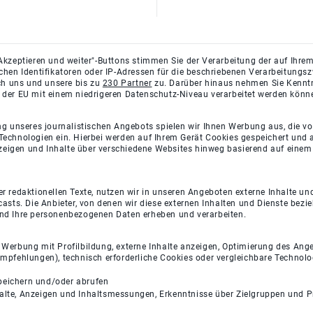
Akzeptieren und weiter"-Buttons stimmen Sie der Verarbeitung der auf Ihrem
ichen Identifikatoren oder IP-Adressen für die beschriebenen Verarbeitun
rch uns und unsere bis zu
230 Partner
zu. Darüber hinaus nehmen Sie Kenntni
 der EU mit einem niedrigeren Datenschutz-Niveau verarbeitet werden könn
ng unseres journalistischen Angebots spielen wir Ihnen Werbung aus, die v
Technologien ein. Hierbei werden auf Ihrem Gerät Cookies gespeichert und
eigen und Inhalte über verschiedene Websites hinweg basierend auf einem 
 redaktionellen Texte, nutzen wir in unseren Angeboten externe Inhalte und
casts. Die Anbieter, von denen wir diese externen Inhalten und Dienste bezi
und Ihre personenbezogenen Daten erheben und verarbeiten.
e Werbung mit Profilbildung, externe Inhalte anzeigen, Optimierung des An
empfehlungen), technisch erforderliche Cookies oder vergleichbare Technolo
peichern und/oder abrufen
halte, Anzeigen und Inhaltsmessungen, Erkenntnisse über Zielgruppen und 