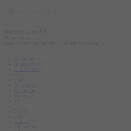
Bierbrauen, die Entstehung der Brezen und der
Trachtenkleidung sowie den berühmten Viktualienmarkt.
zurück zur Übersicht
Bitte erscheinen Sie ca. 15 Minuten vor Tourbeginn am
Diskutieren Sie mit
Treffpunkt.
0 Kommentare
Dieser Artikel kann nicht mehr kommentiert werden
Blickpunkt
Bergsportbericht
Geld & Leben
Pflege
Italien
Wintersport
Gesundheit
Motorsport
TV
Service
Hilfe
Kontakt
Vereineportal