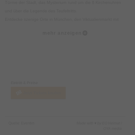
Türme der Stadt, das Mysterium rund um die 8 Kirchenuhren
und über die Legende des Teufeltritts.
Entdecke szenige Orte in München, den Viktualienmarkt mit
spannendem Insiderwissen sowie unterhaltsame Fakten zur
mehr anzeigen
Münchner Ess- und Trinkkultur.
Highlights:
Erlebe die Münchner Altstadt mit all deinen Sinnen: Sehen,
Preise & Zahlungsoptionen
Hören, Schmecken, Fühlen und Riechen
Erfahre Spannendes über die Geschichte der Münchner
Eintritt & Preise
Altstadt und was sie heute so besonders macht
Jetzt Tickets kaufen
Erhalte exklusives Insiderwissen und lustige Anekdote, die
nicht in jedem Reiseführer stehen
Lass dich von den imposanten Gebäuden, Denkmälern und
Kirchen faszinieren
Quelle: Eventim
Made with ♥ by EO Heimat /
Erfahre alles rund um Münchner Traditionen wie das
OYA media