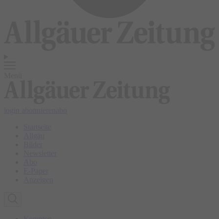
Menü
login
abonnieren
abo
Startseite
Allgäu
Bilder
Newsletter
Abo
E-Paper
Anzeigen
Kempten