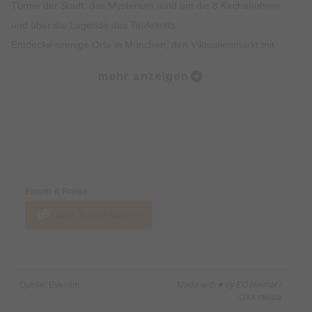
Türme der Stadt, das Mysterium rund um die 8 Kirchenuhren
und über die Legende des Teufeltritts.
Entdecke szenige Orte in München, den Viktualienmarkt mit
spannendem Insiderwissen sowie unterhaltsame Fakten zur
mehr anzeigen
Münchner Ess- und Trinkkultur.
Highlights:
Erlebe die Münchner Altstadt mit all deinen Sinnen: Sehen,
Preise & Zahlungsoptionen
Hören, Schmecken, Fühlen und Riechen
Erfahre Spannendes über die Geschichte der Münchner
Eintritt & Preise
Altstadt und was sie heute so besonders macht
Jetzt Tickets kaufen
Erhalte exklusives Insiderwissen und lustige Anekdote, die
nicht in jedem Reiseführer stehen
Lass dich von den imposanten Gebäuden, Denkmälern und
Kirchen faszinieren
Quelle: Eventim
Made with ♥ by EO Heimat /
Erfahre alles rund um Münchner Traditionen wie das
OYA media