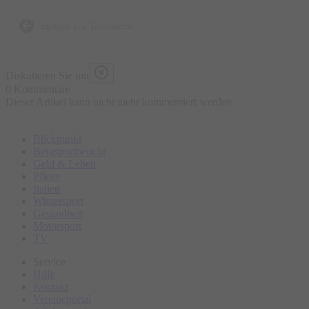
Bierbrauen, die Entstehung der Brezen und der
Trachtenkleidung sowie den berühmten Viktualienmarkt.
zurück zur Übersicht
Bitte erscheinen Sie ca. 15 Minuten vor Tourbeginn am
Diskutieren Sie mit
Treffpunkt.
0 Kommentare
Dieser Artikel kann nicht mehr kommentiert werden
Blickpunkt
Bergsportbericht
Geld & Leben
Pflege
Italien
Wintersport
Gesundheit
Motorsport
TV
Service
Hilfe
Kontakt
Vereineportal