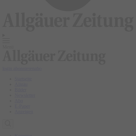
Menü
login
abonnieren
abo
Startseite
Allgäu
Bilder
Newsletter
Abo
E-Paper
Anzeigen
Kempten