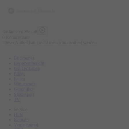
Bierbrauen, die Entstehung der Brezen und der
Trachtenkleidung sowie den berühmten Viktualienmarkt.
zurück zur Übersicht
Bitte erscheinen Sie ca. 15 Minuten vor Tourbeginn am
Diskutieren Sie mit
Treffpunkt.
0 Kommentare
Dieser Artikel kann nicht mehr kommentiert werden
Blickpunkt
Bergsportbericht
Geld & Leben
Pflege
Italien
Wintersport
Gesundheit
Motorsport
TV
Service
Hilfe
Kontakt
Vereineportal