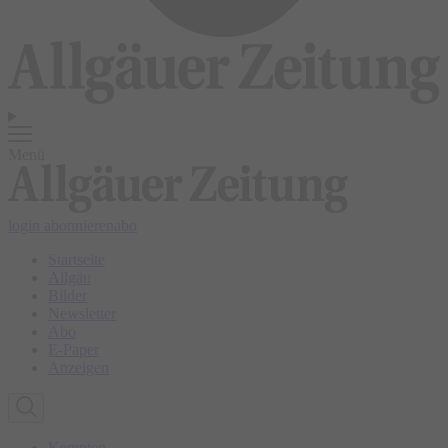
Menü
login
abonnieren
abo
Startseite
Allgäu
Bilder
Newsletter
Abo
E-Paper
Anzeigen
Kempten