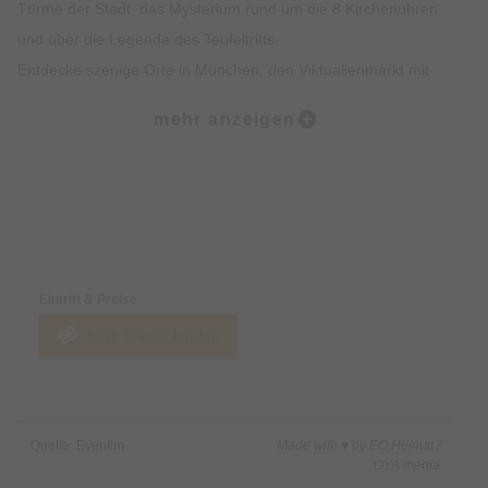
Türme der Stadt, das Mysterium rund um die 8 Kirchenuhren
und über die Legende des Teufeltritts.
Entdecke szenige Orte in München, den Viktualienmarkt mit
spannendem Insiderwissen sowie unterhaltsame Fakten zur
mehr anzeigen
Münchner Ess- und Trinkkultur.
Highlights:
Erlebe die Münchner Altstadt mit all deinen Sinnen: Sehen,
Preise & Zahlungsoptionen
Hören, Schmecken, Fühlen und Riechen
Erfahre Spannendes über die Geschichte der Münchner
Eintritt & Preise
Altstadt und was sie heute so besonders macht
Jetzt Tickets kaufen
Erhalte exklusives Insiderwissen und lustige Anekdote, die
nicht in jedem Reiseführer stehen
Lass dich von den imposanten Gebäuden, Denkmälern und
Kirchen faszinieren
Quelle: Eventim
Made with ♥ by EO Heimat /
Erfahre alles rund um Münchner Traditionen wie das
OYA media