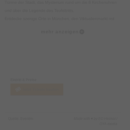
Türme der Stadt, das Mysterium rund um die 8 Kirchenuhren
und über die Legende des Teufeltritts.
Entdecke szenige Orte in München, den Viktualienmarkt mit
spannendem Insiderwissen sowie unterhaltsame Fakten zur
mehr anzeigen
Münchner Ess- und Trinkkultur.
Highlights:
Erlebe die Münchner Altstadt mit all deinen Sinnen: Sehen,
Preise & Zahlungsoptionen
Hören, Schmecken, Fühlen und Riechen
Erfahre Spannendes über die Geschichte der Münchner
Eintritt & Preise
Altstadt und was sie heute so besonders macht
Jetzt Tickets kaufen
Erhalte exklusives Insiderwissen und lustige Anekdote, die
nicht in jedem Reiseführer stehen
Lass dich von den imposanten Gebäuden, Denkmälern und
Kirchen faszinieren
Quelle: Eventim
Made with ♥ by EO Heimat /
Erfahre alles rund um Münchner Traditionen wie das
OYA media