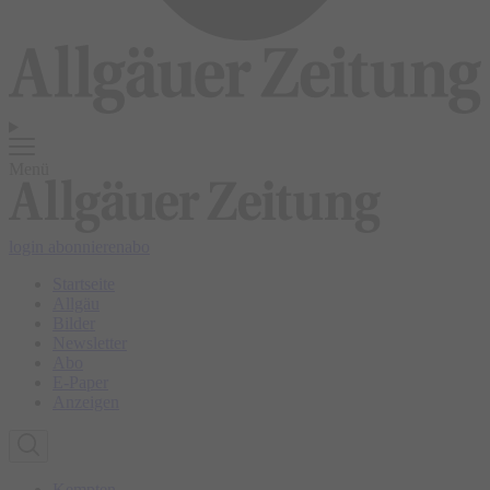
Menü
login
abonnieren
abo
Startseite
Allgäu
Bilder
Newsletter
Abo
E-Paper
Anzeigen
Kempten