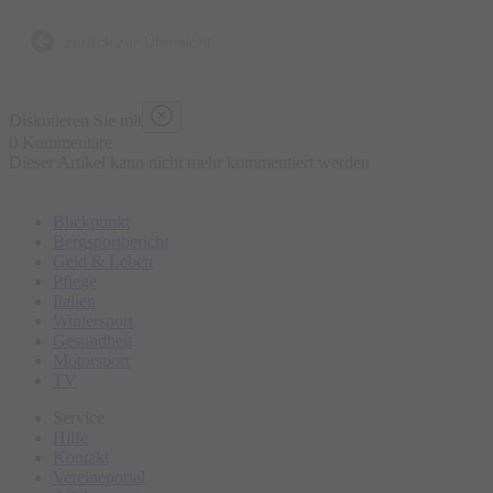
Bierbrauen, die Entstehung der Brezen und der
Trachtenkleidung sowie den berühmten Viktualienmarkt.
zurück zur Übersicht
Bitte erscheinen Sie ca. 15 Minuten vor Tourbeginn am
Diskutieren Sie mit
Treffpunkt.
0 Kommentare
Dieser Artikel kann nicht mehr kommentiert werden
Blickpunkt
Bergsportbericht
Geld & Leben
Pflege
Italien
Wintersport
Gesundheit
Motorsport
TV
Service
Hilfe
Kontakt
Vereineportal