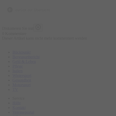
Bierbrauen, die Entstehung der Brezen und der
Trachtenkleidung sowie den berühmten Viktualienmarkt.
zurück zur Übersicht
Bitte erscheinen Sie ca. 15 Minuten vor Tourbeginn am
Diskutieren Sie mit
Treffpunkt.
0 Kommentare
Dieser Artikel kann nicht mehr kommentiert werden
Blickpunkt
Bergsportbericht
Geld & Leben
Pflege
Italien
Wintersport
Gesundheit
Motorsport
TV
Service
Hilfe
Kontakt
Vereineportal