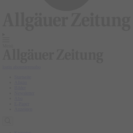
Menü
login
abonnieren
abo
Startseite
Allgäu
Bilder
Newsletter
Abo
E-Paper
Anzeigen
Kempten