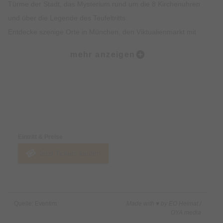
Türme der Stadt, das Mysterium rund um die 8 Kirchenuhren
und über die Legende des Teufeltritts.
Entdecke szenige Orte in München, den Viktualienmarkt mit
spannendem Insiderwissen sowie unterhaltsame Fakten zur
mehr anzeigen
Münchner Ess- und Trinkkultur.
Highlights:
Erlebe die Münchner Altstadt mit all deinen Sinnen: Sehen,
Preise & Zahlungsoptionen
Hören, Schmecken, Fühlen und Riechen
Erfahre Spannendes über die Geschichte der Münchner
Eintritt & Preise
Altstadt und was sie heute so besonders macht
Jetzt Tickets kaufen
Erhalte exklusives Insiderwissen und lustige Anekdote, die
nicht in jedem Reiseführer stehen
Lass dich von den imposanten Gebäuden, Denkmälern und
Kirchen faszinieren
Quelle: Eventim
Made with ♥ by EO Heimat /
Erfahre alles rund um Münchner Traditionen wie das
OYA media