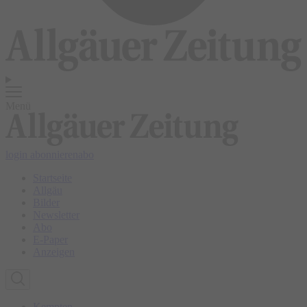
Menü
login
abonnieren
abo
Startseite
Allgäu
Bilder
Newsletter
Abo
E-Paper
Anzeigen
Kempten