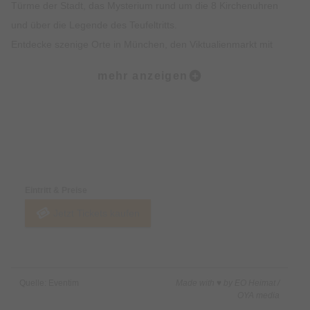
Türme der Stadt, das Mysterium rund um die 8 Kirchenuhren
und über die Legende des Teufeltritts.
Entdecke szenige Orte in München, den Viktualienmarkt mit
spannendem Insiderwissen sowie unterhaltsame Fakten zur
mehr anzeigen
Münchner Ess- und Trinkkultur.
Highlights:
Erlebe die Münchner Altstadt mit all deinen Sinnen: Sehen,
Preise & Zahlungsoptionen
Hören, Schmecken, Fühlen und Riechen
Erfahre Spannendes über die Geschichte der Münchner
Eintritt & Preise
Altstadt und was sie heute so besonders macht
Jetzt Tickets kaufen
Erhalte exklusives Insiderwissen und lustige Anekdote, die
nicht in jedem Reiseführer stehen
Lass dich von den imposanten Gebäuden, Denkmälern und
Kirchen faszinieren
Quelle: Eventim
Made with ♥ by EO Heimat /
Erfahre alles rund um Münchner Traditionen wie das
OYA media