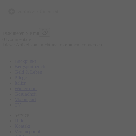
Bierbrauen, die Entstehung der Brezen und der
Trachtenkleidung sowie den berühmten Viktualienmarkt.
zurück zur Übersicht
Bitte erscheinen Sie ca. 15 Minuten vor Tourbeginn am
Diskutieren Sie mit
Treffpunkt.
0 Kommentare
Dieser Artikel kann nicht mehr kommentiert werden
Blickpunkt
Bergsportbericht
Geld & Leben
Pflege
Italien
Wintersport
Gesundheit
Motorsport
TV
Service
Hilfe
Kontakt
Vereineportal