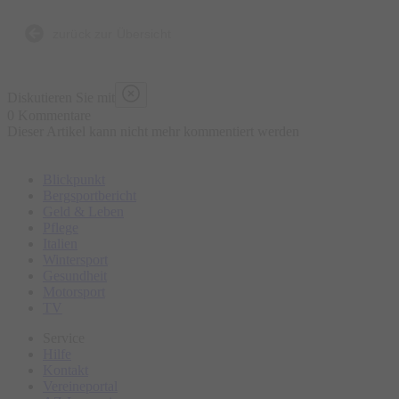
Bierbrauen, die Entstehung der Brezen und der
Trachtenkleidung sowie den berühmten Viktualienmarkt.
zurück zur Übersicht
Bitte erscheinen Sie ca. 15 Minuten vor Tourbeginn am
Diskutieren Sie mit
Treffpunkt.
0 Kommentare
Dieser Artikel kann nicht mehr kommentiert werden
Blickpunkt
Bergsportbericht
Geld & Leben
Pflege
Italien
Wintersport
Gesundheit
Motorsport
TV
Service
Hilfe
Kontakt
Vereineportal