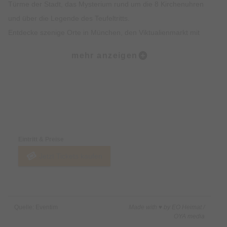
Türme der Stadt, das Mysterium rund um die 8 Kirchenuhren
und über die Legende des Teufeltritts.
Entdecke szenige Orte in München, den Viktualienmarkt mit
spannendem Insiderwissen sowie unterhaltsame Fakten zur
mehr anzeigen
Münchner Ess- und Trinkkultur.
Highlights:
Erlebe die Münchner Altstadt mit all deinen Sinnen: Sehen,
Preise & Zahlungsoptionen
Hören, Schmecken, Fühlen und Riechen
Erfahre Spannendes über die Geschichte der Münchner
Eintritt & Preise
Altstadt und was sie heute so besonders macht
Jetzt Tickets kaufen
Erhalte exklusives Insiderwissen und lustige Anekdote, die
nicht in jedem Reiseführer stehen
Lass dich von den imposanten Gebäuden, Denkmälern und
Kirchen faszinieren
Quelle: Eventim
Made with ♥ by EO Heimat /
Erfahre alles rund um Münchner Traditionen wie das
OYA media