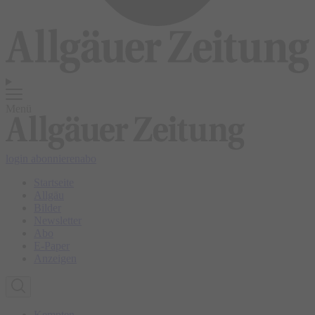
Menü
login
abonnieren
abo
Startseite
Allgäu
Bilder
Newsletter
Abo
E-Paper
Anzeigen
Kempten