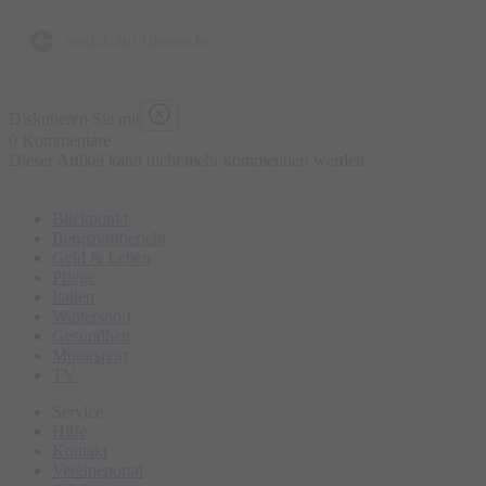
Bierbrauen, die Entstehung der Brezen und der
Trachtenkleidung sowie den berühmten Viktualienmarkt.
zurück zur Übersicht
Bitte erscheinen Sie ca. 15 Minuten vor Tourbeginn am
Diskutieren Sie mit
Treffpunkt.
0 Kommentare
Dieser Artikel kann nicht mehr kommentiert werden
Blickpunkt
Bergsportbericht
Geld & Leben
Pflege
Italien
Wintersport
Gesundheit
Motorsport
TV
Service
Hilfe
Kontakt
Vereineportal