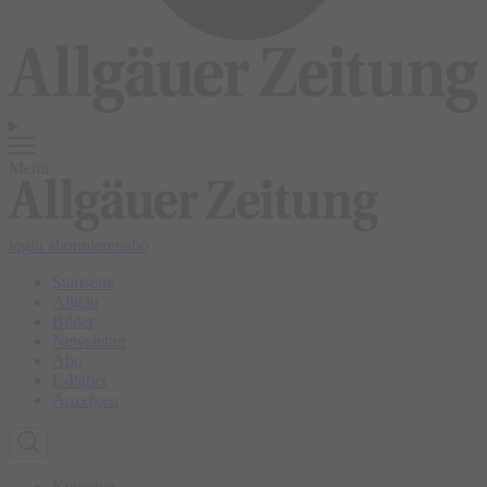
Menü
login
abonnieren
abo
Startseite
Allgäu
Bilder
Newsletter
Abo
E-Paper
Anzeigen
Kempten