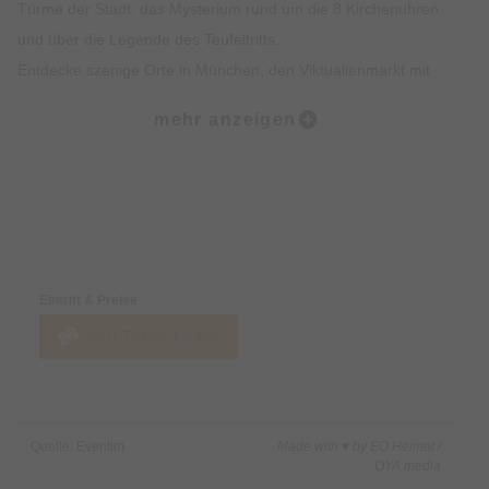
Türme der Stadt, das Mysterium rund um die 8 Kirchenuhren
und über die Legende des Teufeltritts.
Entdecke szenige Orte in München, den Viktualienmarkt mit
spannendem Insiderwissen sowie unterhaltsame Fakten zur
mehr anzeigen
Münchner Ess- und Trinkkultur.
Highlights:
Erlebe die Münchner Altstadt mit all deinen Sinnen: Sehen,
Preise & Zahlungsoptionen
Hören, Schmecken, Fühlen und Riechen
Erfahre Spannendes über die Geschichte der Münchner
Eintritt & Preise
Altstadt und was sie heute so besonders macht
Jetzt Tickets kaufen
Erhalte exklusives Insiderwissen und lustige Anekdote, die
nicht in jedem Reiseführer stehen
Lass dich von den imposanten Gebäuden, Denkmälern und
Kirchen faszinieren
Quelle: Eventim
Made with ♥ by EO Heimat /
Erfahre alles rund um Münchner Traditionen wie das
OYA media