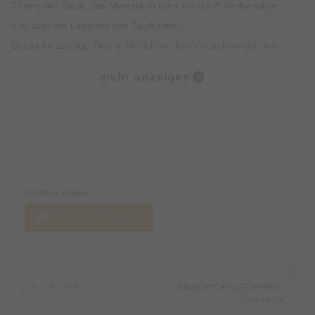
Türme der Stadt, das Mysterium rund um die 8 Kirchenuhren
und über die Legende des Teufeltritts.
Entdecke szenige Orte in München, den Viktualienmarkt mit
spannendem Insiderwissen sowie unterhaltsame Fakten zur
mehr anzeigen
Münchner Ess- und Trinkkultur.
Highlights:
Erlebe die Münchner Altstadt mit all deinen Sinnen: Sehen,
Preise & Zahlungsoptionen
Hören, Schmecken, Fühlen und Riechen
Erfahre Spannendes über die Geschichte der Münchner
Eintritt & Preise
Altstadt und was sie heute so besonders macht
Jetzt Tickets kaufen
Erhalte exklusives Insiderwissen und lustige Anekdote, die
nicht in jedem Reiseführer stehen
Lass dich von den imposanten Gebäuden, Denkmälern und
Kirchen faszinieren
Quelle: Eventim
Made with ♥ by EO Heimat /
Erfahre alles rund um Münchner Traditionen wie das
OYA media