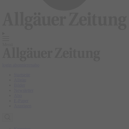
Menü
login
abonnieren
abo
Startseite
Allgäu
Bilder
Newsletter
Abo
E-Paper
Anzeigen
Kempten