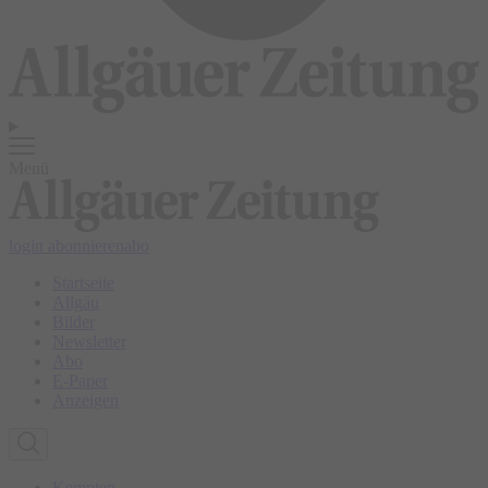
Menü
login
abonnieren
abo
Startseite
Allgäu
Bilder
Newsletter
Abo
E-Paper
Anzeigen
Kempten