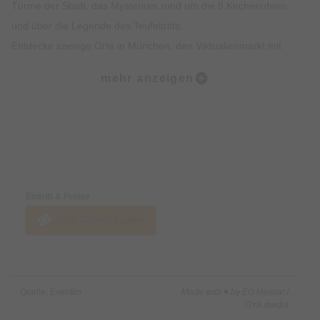
Türme der Stadt, das Mysterium rund um die 8 Kirchenuhren
und über die Legende des Teufeltritts.
Entdecke szenige Orte in München, den Viktualienmarkt mit
spannendem Insiderwissen sowie unterhaltsame Fakten zur
mehr anzeigen
Münchner Ess- und Trinkkultur.
Highlights:
Erlebe die Münchner Altstadt mit all deinen Sinnen: Sehen,
Preise & Zahlungsoptionen
Hören, Schmecken, Fühlen und Riechen
Erfahre Spannendes über die Geschichte der Münchner
Eintritt & Preise
Altstadt und was sie heute so besonders macht
Jetzt Tickets kaufen
Erhalte exklusives Insiderwissen und lustige Anekdote, die
nicht in jedem Reiseführer stehen
Lass dich von den imposanten Gebäuden, Denkmälern und
Kirchen faszinieren
Quelle: Eventim
Made with ♥ by EO Heimat /
Erfahre alles rund um Münchner Traditionen wie das
OYA media