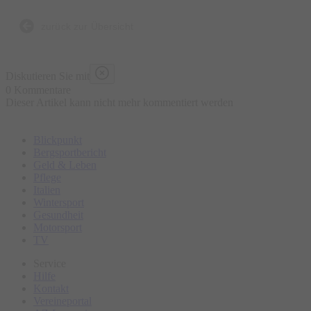
Bierbrauen, die Entstehung der Brezen und der
Trachtenkleidung sowie den berühmten Viktualienmarkt.
zurück zur Übersicht
Bitte erscheinen Sie ca. 15 Minuten vor Tourbeginn am
Diskutieren Sie mit
Treffpunkt.
0 Kommentare
Dieser Artikel kann nicht mehr kommentiert werden
Blickpunkt
Bergsportbericht
Geld & Leben
Pflege
Italien
Wintersport
Gesundheit
Motorsport
TV
Service
Hilfe
Kontakt
Vereineportal