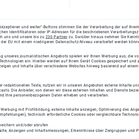
Akzeptieren und weiter"-Buttons stimmen Sie der Verarbeitung der auf Ihrem
ichen Identifikatoren oder IP-Adressen für die beschriebenen Verarbeitun
rch uns und unsere bis zu
230 Partner
zu. Darüber hinaus nehmen Sie Kenntni
 der EU mit einem niedrigeren Datenschutz-Niveau verarbeitet werden könn
ng unseres journalistischen Angebots spielen wir Ihnen Werbung aus, die v
Technologien ein. Hierbei werden auf Ihrem Gerät Cookies gespeichert und
eigen und Inhalte über verschiedene Websites hinweg basierend auf einem 
 redaktionellen Texte, nutzen wir in unseren Angeboten externe Inhalte und
casts. Die Anbieter, von denen wir diese externen Inhalten und Dienste bezi
und Ihre personenbezogenen Daten erheben und verarbeiten.
e Werbung mit Profilbildung, externe Inhalte anzeigen, Optimierung des An
empfehlungen), technisch erforderliche Cookies oder vergleichbare Technolo
peichern und/oder abrufen
halte, Anzeigen und Inhaltsmessungen, Erkenntnisse über Zielgruppen und 