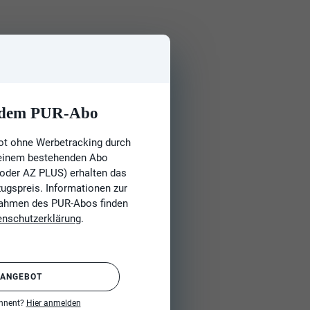
t dem PUR-Abo
ot ohne Werbetracking durch
 einem bestehenden Abo
 oder AZ PLUS) erhalten das
gspreis. Informationen zur
Rahmen des PUR-Abos finden
enschutzerklärung
.
 ANGEBOT
onnent?
Hier anmelden