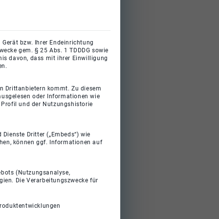
 Gerät bzw. Ihrer Endeinrichtung
gszwecke gem. § 25 Abs. 1 TDDDG sowie
s davon, dass mit ihrer Einwilligung
en.
on Drittanbietern kommt. Zu diesem
 ausgelesen oder Informationen wie
Profil und der Nutzungshistorie
 Dienste Dritter („Embeds“) wie
ehen, können ggf. Informationen auf
gebots (Nutzungsanalyse,
gien. Die Verarbeitungszwecke für
Produktentwicklungen