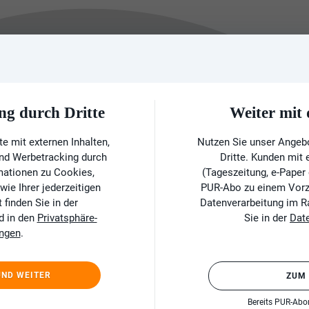
ng durch Dritte
Weiter mi
e mit externen Inhalten,
Nutzen Sie unser Angeb
und Werbetracking durch
Dritte. Kunden mit
rmationen zu Cookies,
(Tageszeitung, e-Paper
ie Ihrer jederzeitigen
PUR-Abo zu einem Vorzu
finden Sie in der
Datenverarbeitung im 
d in den
Privatsphäre-
Sie in der
Dat
ungen
.
UND WEITER
ZUM
Bereits PUR-Ab