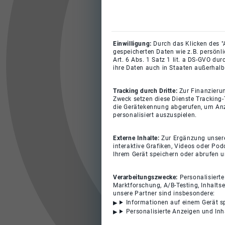
Einwilligung:
Durch das Klicken des "
gespeicherten Daten wie z.B. persönl
Art. 6 Abs. 1 Satz 1 lit. a DS-GVO du
ihre Daten auch in Staaten außerhalb
Tracking durch Dritte:
Zur Finanzieru
Zweck setzen diese Dienste Tracking-
die Gerätekennung abgerufen, um Anz
personalisiert auszuspielen.
Externe Inhalte:
Zur Ergänzung unserer
interaktive Grafiken, Videos oder Pod
Ihrem Gerät speichern oder abrufen 
Verarbeitungszwecke:
Personalisiert
Marktforschung, A/B-Testing, Inhalts
unsere Partner sind insbesondere:
Informationen auf einem Gerät s
Personalisierte Anzeigen und In