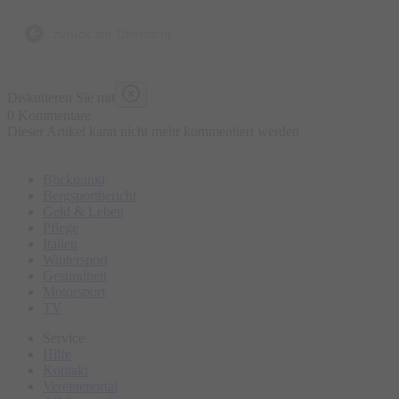
Bierbrauen, die Entstehung der Brezen und der
Trachtenkleidung sowie den berühmten Viktualienmarkt.
zurück zur Übersicht
Bitte erscheinen Sie ca. 15 Minuten vor Tourbeginn am
Diskutieren Sie mit
Treffpunkt.
0 Kommentare
Dieser Artikel kann nicht mehr kommentiert werden
Blickpunkt
Bergsportbericht
Geld & Leben
Pflege
Italien
Wintersport
Gesundheit
Motorsport
TV
Service
Hilfe
Kontakt
Vereineportal