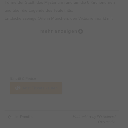
Türme der Stadt, das Mysterium rund um die 8 Kirchenuhren
und über die Legende des Teufeltritts.
Entdecke szenige Orte in München, den Viktualienmarkt mit
spannendem Insiderwissen sowie unterhaltsame Fakten zur
mehr anzeigen
Münchner Ess- und Trinkkultur.
Highlights:
Erlebe die Münchner Altstadt mit all deinen Sinnen: Sehen,
Preise & Zahlungsoptionen
Hören, Schmecken, Fühlen und Riechen
Erfahre Spannendes über die Geschichte der Münchner
Eintritt & Preise
Altstadt und was sie heute so besonders macht
Jetzt Tickets kaufen
Erhalte exklusives Insiderwissen und lustige Anekdote, die
nicht in jedem Reiseführer stehen
Lass dich von den imposanten Gebäuden, Denkmälern und
Kirchen faszinieren
Quelle: Eventim
Made with ♥ by EO Heimat /
Erfahre alles rund um Münchner Traditionen wie das
OYA media