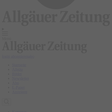
Menü
login
abonnieren
abo
Startseite
Allgäu
Bilder
Newsletter
Abo
E-Paper
Anzeigen
Kempten