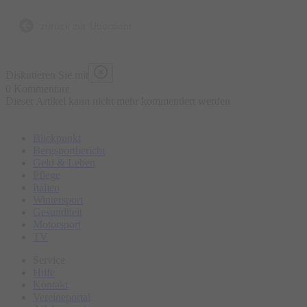
Bierbrauen, die Entstehung der Brezen und der
Trachtenkleidung sowie den berühmten Viktualienmarkt.
zurück zur Übersicht
Bitte erscheinen Sie ca. 15 Minuten vor Tourbeginn am
Diskutieren Sie mit
Treffpunkt.
0 Kommentare
Dieser Artikel kann nicht mehr kommentiert werden
Blickpunkt
Bergsportbericht
Geld & Leben
Pflege
Italien
Wintersport
Gesundheit
Motorsport
TV
Service
Hilfe
Kontakt
Vereineportal