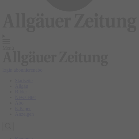
Menü
login
abonnieren
abo
Startseite
Allgäu
Bilder
Newsletter
Abo
E-Paper
Anzeigen
Kempten