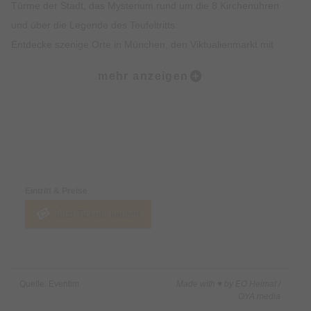
Türme der Stadt, das Mysterium rund um die 8 Kirchenuhren
und über die Legende des Teufeltritts.
Entdecke szenige Orte in München, den Viktualienmarkt mit
spannendem Insiderwissen sowie unterhaltsame Fakten zur
mehr anzeigen
Münchner Ess- und Trinkkultur.
Highlights:
Erlebe die Münchner Altstadt mit all deinen Sinnen: Sehen,
Preise & Zahlungsoptionen
Hören, Schmecken, Fühlen und Riechen
Erfahre Spannendes über die Geschichte der Münchner
Eintritt & Preise
Altstadt und was sie heute so besonders macht
Jetzt Tickets kaufen
Erhalte exklusives Insiderwissen und lustige Anekdote, die
nicht in jedem Reiseführer stehen
Lass dich von den imposanten Gebäuden, Denkmälern und
Kirchen faszinieren
Quelle: Eventim
Made with ♥ by EO Heimat /
Erfahre alles rund um Münchner Traditionen wie das
OYA media