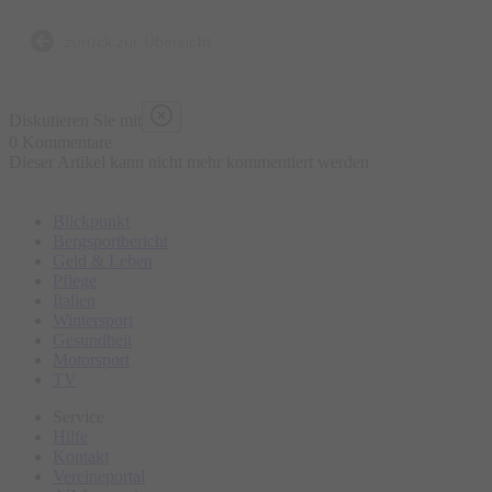
Bierbrauen, die Entstehung der Brezen und der
Trachtenkleidung sowie den berühmten Viktualienmarkt.
zurück zur Übersicht
Bitte erscheinen Sie ca. 15 Minuten vor Tourbeginn am
Diskutieren Sie mit
Treffpunkt.
0 Kommentare
Dieser Artikel kann nicht mehr kommentiert werden
Blickpunkt
Bergsportbericht
Geld & Leben
Pflege
Italien
Wintersport
Gesundheit
Motorsport
TV
Service
Hilfe
Kontakt
Vereineportal