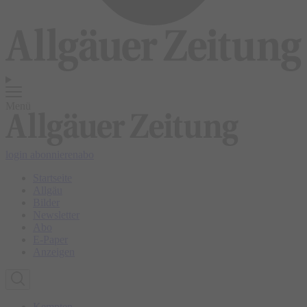
Menü
login
abonnieren
abo
Startseite
Allgäu
Bilder
Newsletter
Abo
E-Paper
Anzeigen
Kempten