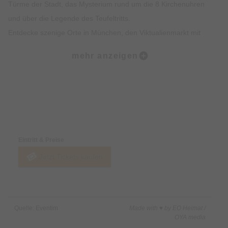
Türme der Stadt, das Mysterium rund um die 8 Kirchenuhren
und über die Legende des Teufeltritts.
Entdecke szenige Orte in München, den Viktualienmarkt mit
spannendem Insiderwissen sowie unterhaltsame Fakten zur
mehr anzeigen
Münchner Ess- und Trinkkultur.
Highlights:
Erlebe die Münchner Altstadt mit all deinen Sinnen: Sehen,
Preise & Zahlungsoptionen
Hören, Schmecken, Fühlen und Riechen
Erfahre Spannendes über die Geschichte der Münchner
Eintritt & Preise
Altstadt und was sie heute so besonders macht
Jetzt Tickets kaufen
Erhalte exklusives Insiderwissen und lustige Anekdote, die
nicht in jedem Reiseführer stehen
Lass dich von den imposanten Gebäuden, Denkmälern und
Kirchen faszinieren
Quelle: Eventim
Made with ♥ by EO Heimat /
Erfahre alles rund um Münchner Traditionen wie das
OYA media