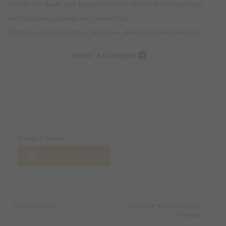
Türme der Stadt, das Mysterium rund um die 8 Kirchenuhren
und über die Legende des Teufeltritts.
Entdecke szenige Orte in München, den Viktualienmarkt mit
spannendem Insiderwissen sowie unterhaltsame Fakten zur
mehr anzeigen
Münchner Ess- und Trinkkultur.
Highlights:
Erlebe die Münchner Altstadt mit all deinen Sinnen: Sehen,
Preise & Zahlungsoptionen
Hören, Schmecken, Fühlen und Riechen
Erfahre Spannendes über die Geschichte der Münchner
Eintritt & Preise
Altstadt und was sie heute so besonders macht
Jetzt Tickets kaufen
Erhalte exklusives Insiderwissen und lustige Anekdote, die
nicht in jedem Reiseführer stehen
Lass dich von den imposanten Gebäuden, Denkmälern und
Kirchen faszinieren
Quelle: Eventim
Made with ♥ by EO Heimat /
Erfahre alles rund um Münchner Traditionen wie das
OYA media