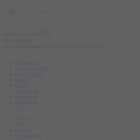
Bierbrauen, die Entstehung der Brezen und der
Trachtenkleidung sowie den berühmten Viktualienmarkt.
zurück zur Übersicht
Bitte erscheinen Sie ca. 15 Minuten vor Tourbeginn am
Diskutieren Sie mit
Treffpunkt.
0 Kommentare
Dieser Artikel kann nicht mehr kommentiert werden
Blickpunkt
Bergsportbericht
Geld & Leben
Pflege
Italien
Wintersport
Gesundheit
Motorsport
TV
Service
Hilfe
Kontakt
Vereineportal