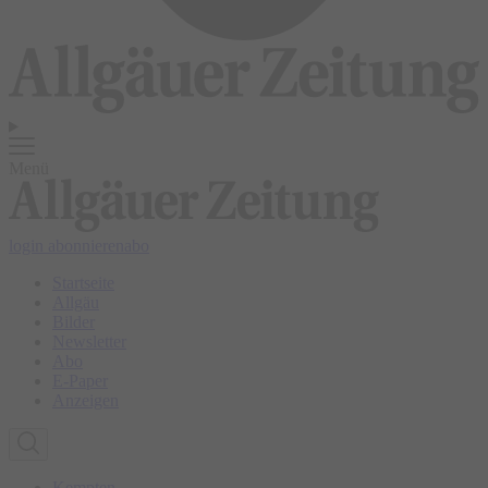
Menü
login
abonnieren
abo
Startseite
Allgäu
Bilder
Newsletter
Abo
E-Paper
Anzeigen
Kempten