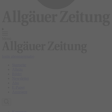
Menü
login
abonnieren
abo
Startseite
Allgäu
Bilder
Newsletter
Abo
E-Paper
Anzeigen
Kempten