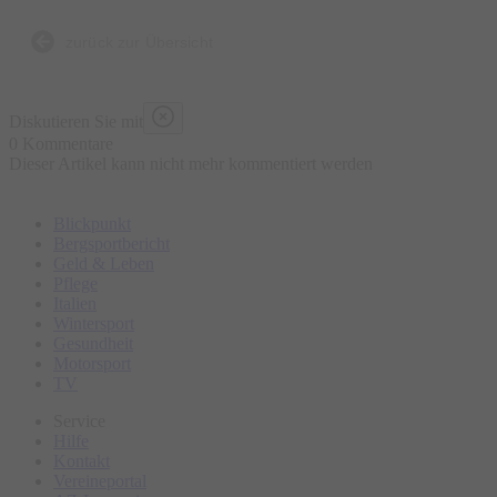
Bierbrauen, die Entstehung der Brezen und der
Trachtenkleidung sowie den berühmten Viktualienmarkt.
zurück zur Übersicht
Bitte erscheinen Sie ca. 15 Minuten vor Tourbeginn am
Diskutieren Sie mit
Treffpunkt.
0 Kommentare
Dieser Artikel kann nicht mehr kommentiert werden
Blickpunkt
Bergsportbericht
Geld & Leben
Pflege
Italien
Wintersport
Gesundheit
Motorsport
TV
Service
Hilfe
Kontakt
Vereineportal