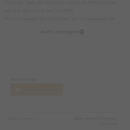
Türme der Stadt, das Mysterium rund um die 8 Kirchenuhren
und über die Legende des Teufeltritts.
Entdecke szenige Orte in München, den Viktualienmarkt mit
spannendem Insiderwissen sowie unterhaltsame Fakten zur
mehr anzeigen
Münchner Ess- und Trinkkultur.
Highlights:
Erlebe die Münchner Altstadt mit all deinen Sinnen: Sehen,
Preise & Zahlungsoptionen
Hören, Schmecken, Fühlen und Riechen
Erfahre Spannendes über die Geschichte der Münchner
Eintritt & Preise
Altstadt und was sie heute so besonders macht
Jetzt Tickets kaufen
Erhalte exklusives Insiderwissen und lustige Anekdote, die
nicht in jedem Reiseführer stehen
Lass dich von den imposanten Gebäuden, Denkmälern und
Kirchen faszinieren
Quelle: Eventim
Made with ♥ by EO Heimat /
Erfahre alles rund um Münchner Traditionen wie das
OYA media