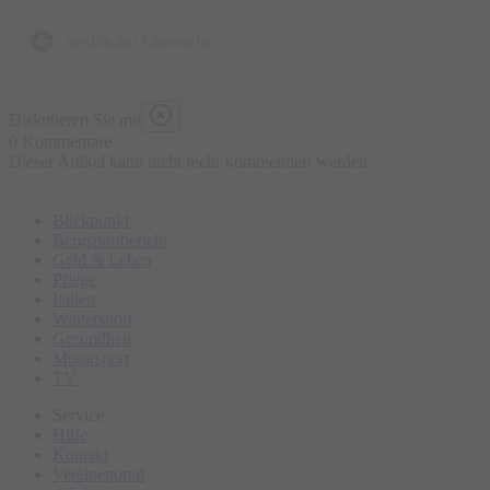
Bierbrauen, die Entstehung der Brezen und der
Trachtenkleidung sowie den berühmten Viktualienmarkt.
zurück zur Übersicht
Bitte erscheinen Sie ca. 15 Minuten vor Tourbeginn am
Diskutieren Sie mit
Treffpunkt.
0 Kommentare
Dieser Artikel kann nicht mehr kommentiert werden
Blickpunkt
Bergsportbericht
Geld & Leben
Pflege
Italien
Wintersport
Gesundheit
Motorsport
TV
Service
Hilfe
Kontakt
Vereineportal