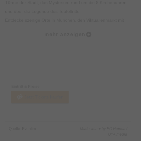
Türme der Stadt, das Mysterium rund um die 8 Kirchenuhren
und über die Legende des Teufeltritts.
Entdecke szenige Orte in München, den Viktualienmarkt mit
spannendem Insiderwissen sowie unterhaltsame Fakten zur
mehr anzeigen
Münchner Ess- und Trinkkultur.
Highlights:
Erlebe die Münchner Altstadt mit all deinen Sinnen: Sehen,
Preise & Zahlungsoptionen
Hören, Schmecken, Fühlen und Riechen
Erfahre Spannendes über die Geschichte der Münchner
Eintritt & Preise
Altstadt und was sie heute so besonders macht
Jetzt Tickets kaufen
Erhalte exklusives Insiderwissen und lustige Anekdote, die
nicht in jedem Reiseführer stehen
Lass dich von den imposanten Gebäuden, Denkmälern und
Kirchen faszinieren
Quelle: Eventim
Made with ♥ by EO Heimat /
Erfahre alles rund um Münchner Traditionen wie das
OYA media