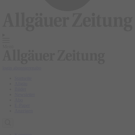
Menü
login
abonnieren
abo
Startseite
Allgäu
Bilder
Newsletter
Abo
E-Paper
Anzeigen
Kempten