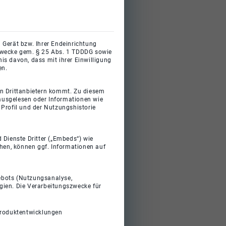
 Gerät bzw. Ihrer Endeinrichtung
gszwecke gem. § 25 Abs. 1 TDDDG sowie
s davon, dass mit ihrer Einwilligung
en.
on Drittanbietern kommt. Zu diesem
 ausgelesen oder Informationen wie
Profil und der Nutzungshistorie
 Dienste Dritter („Embeds“) wie
ehen, können ggf. Informationen auf
gebots (Nutzungsanalyse,
gien. Die Verarbeitungszwecke für
Produktentwicklungen