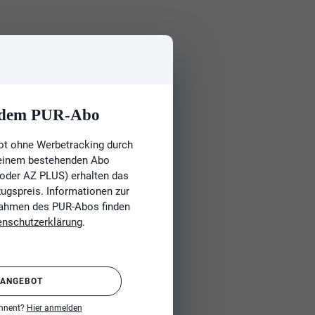
t dem PUR-Abo
ot ohne Werbetracking durch
 einem bestehenden Abo
 oder AZ PLUS) erhalten das
gspreis. Informationen zur
Rahmen des PUR-Abos finden
enschutzerklärung
.
 ANGEBOT
onnent?
Hier anmelden