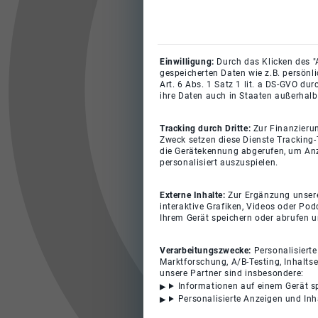
Einwilligung:
Durch das Klicken des "
gespeicherten Daten wie z.B. persönl
Art. 6 Abs. 1 Satz 1 lit. a DS-GVO du
ihre Daten auch in Staaten außerhalb
Tracking durch Dritte:
Zur Finanzieru
Zweck setzen diese Dienste Tracking-
die Gerätekennung abgerufen, um Anz
personalisiert auszuspielen.
Externe Inhalte:
Zur Ergänzung unserer
interaktive Grafiken, Videos oder Pod
Ihrem Gerät speichern oder abrufen 
Verarbeitungszwecke:
Personalisiert
Marktforschung, A/B-Testing, Inhalts
unsere Partner sind insbesondere:
Informationen auf einem Gerät s
Personalisierte Anzeigen und In