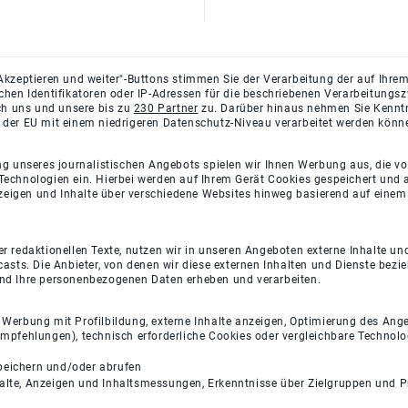
Akzeptieren und weiter"-Buttons stimmen Sie der Verarbeitung der auf Ihrem
ichen Identifikatoren oder IP-Adressen für die beschriebenen Verarbeitun
rch uns und unsere bis zu
230 Partner
zu. Darüber hinaus nehmen Sie Kenntni
 der EU mit einem niedrigeren Datenschutz-Niveau verarbeitet werden könn
ng unseres journalistischen Angebots spielen wir Ihnen Werbung aus, die v
Technologien ein. Hierbei werden auf Ihrem Gerät Cookies gespeichert und
eigen und Inhalte über verschiedene Websites hinweg basierend auf einem 
 redaktionellen Texte, nutzen wir in unseren Angeboten externe Inhalte und
casts. Die Anbieter, von denen wir diese externen Inhalten und Dienste bezi
und Ihre personenbezogenen Daten erheben und verarbeiten.
e Werbung mit Profilbildung, externe Inhalte anzeigen, Optimierung des An
empfehlungen), technisch erforderliche Cookies oder vergleichbare Technolo
peichern und/oder abrufen
halte, Anzeigen und Inhaltsmessungen, Erkenntnisse über Zielgruppen und 