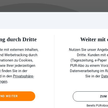
ng durch Dritte
Weiter mi
e mit externen Inhalten,
Nutzen Sie unser Angeb
und Werbetracking durch
Dritte. Kunden mit
rmationen zu Cookies,
(Tageszeitung, e-Paper
ie Ihrer jederzeitigen
PUR-Abo zu einem Vorzu
finden Sie in der
Datenverarbeitung im 
d in den
Privatsphäre-
Sie in der
Dat
ungen
.
UND WEITER
ZUM
Bereits PUR-Ab