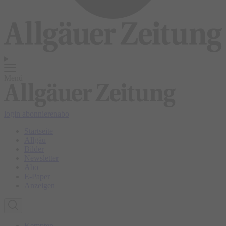
Menü
login
abonnieren
abo
Startseite
Allgäu
Bilder
Newsletter
Abo
E-Paper
Anzeigen
Kempten