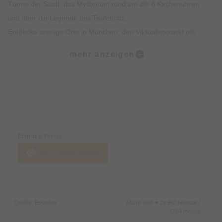
Türme der Stadt, das Mysterium rund um die 8 Kirchenuhren
und über die Legende des Teufeltritts.
Entdecke szenige Orte in München, den Viktualienmarkt mit
spannendem Insiderwissen sowie unterhaltsame Fakten zur
mehr anzeigen
Münchner Ess- und Trinkkultur.
Highlights:
Erlebe die Münchner Altstadt mit all deinen Sinnen: Sehen,
Preise & Zahlungsoptionen
Hören, Schmecken, Fühlen und Riechen
Erfahre Spannendes über die Geschichte der Münchner
Eintritt & Preise
Altstadt und was sie heute so besonders macht
Jetzt Tickets kaufen
Erhalte exklusives Insiderwissen und lustige Anekdote, die
nicht in jedem Reiseführer stehen
Lass dich von den imposanten Gebäuden, Denkmälern und
Kirchen faszinieren
Quelle: Eventim
Made with ♥ by EO Heimat /
Erfahre alles rund um Münchner Traditionen wie das
OYA media