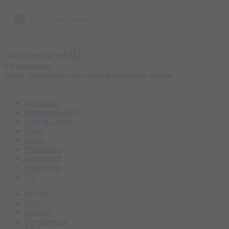
Bierbrauen, die Entstehung der Brezen und der
Trachtenkleidung sowie den berühmten Viktualienmarkt.
zurück zur Übersicht
Bitte erscheinen Sie ca. 15 Minuten vor Tourbeginn am
Diskutieren Sie mit
Treffpunkt.
0 Kommentare
Dieser Artikel kann nicht mehr kommentiert werden
Blickpunkt
Bergsportbericht
Geld & Leben
Pflege
Italien
Wintersport
Gesundheit
Motorsport
TV
Service
Hilfe
Kontakt
Vereineportal