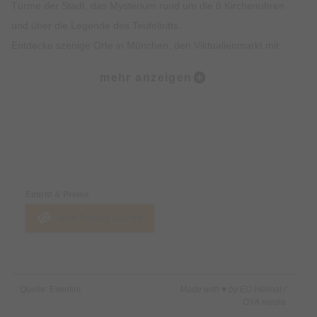
Türme der Stadt, das Mysterium rund um die 8 Kirchenuhren
und über die Legende des Teufeltritts.
Entdecke szenige Orte in München, den Viktualienmarkt mit
spannendem Insiderwissen sowie unterhaltsame Fakten zur
mehr anzeigen
Münchner Ess- und Trinkkultur.
Highlights:
Erlebe die Münchner Altstadt mit all deinen Sinnen: Sehen,
Preise & Zahlungsoptionen
Hören, Schmecken, Fühlen und Riechen
Erfahre Spannendes über die Geschichte der Münchner
Eintritt & Preise
Altstadt und was sie heute so besonders macht
Jetzt Tickets kaufen
Erhalte exklusives Insiderwissen und lustige Anekdote, die
nicht in jedem Reiseführer stehen
Lass dich von den imposanten Gebäuden, Denkmälern und
Kirchen faszinieren
Quelle: Eventim
Made with ♥ by EO Heimat /
Erfahre alles rund um Münchner Traditionen wie das
OYA media