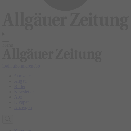
Menü
login
abonnieren
abo
Startseite
Allgäu
Bilder
Newsletter
Abo
E-Paper
Anzeigen
Kempten