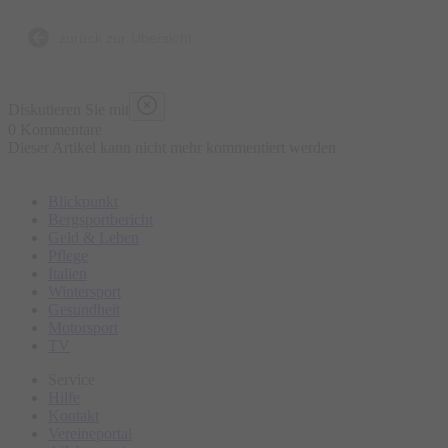
Bierbrauen, die Entstehung der Brezen und der
Trachtenkleidung sowie den berühmten Viktualienmarkt.
zurück zur Übersicht
Bitte erscheinen Sie ca. 15 Minuten vor Tourbeginn am
Diskutieren Sie mit
Treffpunkt.
0 Kommentare
Dieser Artikel kann nicht mehr kommentiert werden
Blickpunkt
Bergsportbericht
Geld & Leben
Pflege
Italien
Wintersport
Gesundheit
Motorsport
TV
Service
Hilfe
Kontakt
Vereineportal