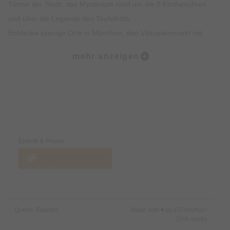
Türme der Stadt, das Mysterium rund um die 8 Kirchenuhren
und über die Legende des Teufeltritts.
Entdecke szenige Orte in München, den Viktualienmarkt mit
spannendem Insiderwissen sowie unterhaltsame Fakten zur
mehr anzeigen
Münchner Ess- und Trinkkultur.
Highlights:
Erlebe die Münchner Altstadt mit all deinen Sinnen: Sehen,
Preise & Zahlungsoptionen
Hören, Schmecken, Fühlen und Riechen
Erfahre Spannendes über die Geschichte der Münchner
Eintritt & Preise
Altstadt und was sie heute so besonders macht
Jetzt Tickets kaufen
Erhalte exklusives Insiderwissen und lustige Anekdote, die
nicht in jedem Reiseführer stehen
Lass dich von den imposanten Gebäuden, Denkmälern und
Kirchen faszinieren
Quelle: Eventim
Made with ♥ by EO Heimat /
Erfahre alles rund um Münchner Traditionen wie das
OYA media