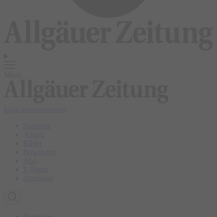
Menü
login
abonnieren
abo
Startseite
Allgäu
Bilder
Newsletter
Abo
E-Paper
Anzeigen
Kempten