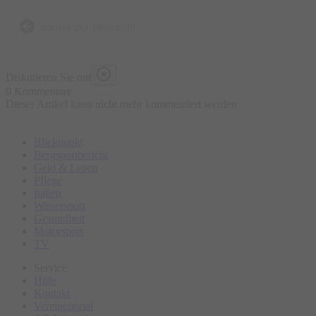
Bierbrauen, die Entstehung der Brezen und der
Trachtenkleidung sowie den berühmten Viktualienmarkt.
zurück zur Übersicht
Bitte erscheinen Sie ca. 15 Minuten vor Tourbeginn am
Diskutieren Sie mit
Treffpunkt.
0 Kommentare
Dieser Artikel kann nicht mehr kommentiert werden
Blickpunkt
Bergsportbericht
Geld & Leben
Pflege
Italien
Wintersport
Gesundheit
Motorsport
TV
Service
Hilfe
Kontakt
Vereineportal