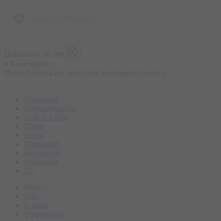
Bierbrauen, die Entstehung der Brezen und der
Trachtenkleidung sowie den berühmten Viktualienmarkt.
zurück zur Übersicht
Bitte erscheinen Sie ca. 15 Minuten vor Tourbeginn am
Diskutieren Sie mit
Treffpunkt.
0 Kommentare
Dieser Artikel kann nicht mehr kommentiert werden
Blickpunkt
Bergsportbericht
Geld & Leben
Pflege
Italien
Wintersport
Gesundheit
Motorsport
TV
Service
Hilfe
Kontakt
Vereineportal