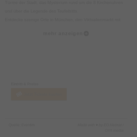
Türme der Stadt, das Mysterium rund um die 8 Kirchenuhren
und über die Legende des Teufeltritts.
Entdecke szenige Orte in München, den Viktualienmarkt mit
spannendem Insiderwissen sowie unterhaltsame Fakten zur
mehr anzeigen
Münchner Ess- und Trinkkultur.
Highlights:
Erlebe die Münchner Altstadt mit all deinen Sinnen: Sehen,
Preise & Zahlungsoptionen
Hören, Schmecken, Fühlen und Riechen
Erfahre Spannendes über die Geschichte der Münchner
Eintritt & Preise
Altstadt und was sie heute so besonders macht
Jetzt Tickets kaufen
Erhalte exklusives Insiderwissen und lustige Anekdote, die
nicht in jedem Reiseführer stehen
Lass dich von den imposanten Gebäuden, Denkmälern und
Kirchen faszinieren
Quelle: Eventim
Made with ♥ by EO Heimat /
Erfahre alles rund um Münchner Traditionen wie das
OYA media