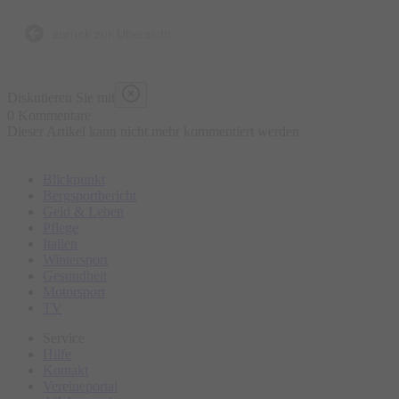
Bierbrauen, die Entstehung der Brezen und der
Trachtenkleidung sowie den berühmten Viktualienmarkt.
zurück zur Übersicht
Bitte erscheinen Sie ca. 15 Minuten vor Tourbeginn am
Diskutieren Sie mit
Treffpunkt.
0 Kommentare
Dieser Artikel kann nicht mehr kommentiert werden
Blickpunkt
Bergsportbericht
Geld & Leben
Pflege
Italien
Wintersport
Gesundheit
Motorsport
TV
Service
Hilfe
Kontakt
Vereineportal