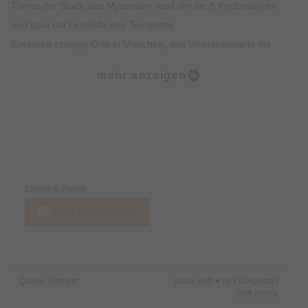
Türme der Stadt, das Mysterium rund um die 8 Kirchenuhren
und über die Legende des Teufeltritts.
Entdecke szenige Orte in München, den Viktualienmarkt mit
spannendem Insiderwissen sowie unterhaltsame Fakten zur
mehr anzeigen
Münchner Ess- und Trinkkultur.
Highlights:
Erlebe die Münchner Altstadt mit all deinen Sinnen: Sehen,
Preise & Zahlungsoptionen
Hören, Schmecken, Fühlen und Riechen
Erfahre Spannendes über die Geschichte der Münchner
Eintritt & Preise
Altstadt und was sie heute so besonders macht
Jetzt Tickets kaufen
Erhalte exklusives Insiderwissen und lustige Anekdote, die
nicht in jedem Reiseführer stehen
Lass dich von den imposanten Gebäuden, Denkmälern und
Kirchen faszinieren
Quelle: Eventim
Made with ♥ by EO Heimat /
Erfahre alles rund um Münchner Traditionen wie das
OYA media