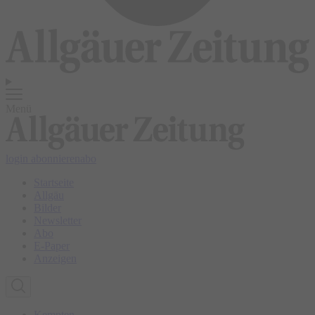
Menü
login
abonnieren
abo
Startseite
Allgäu
Bilder
Newsletter
Abo
E-Paper
Anzeigen
Kempten