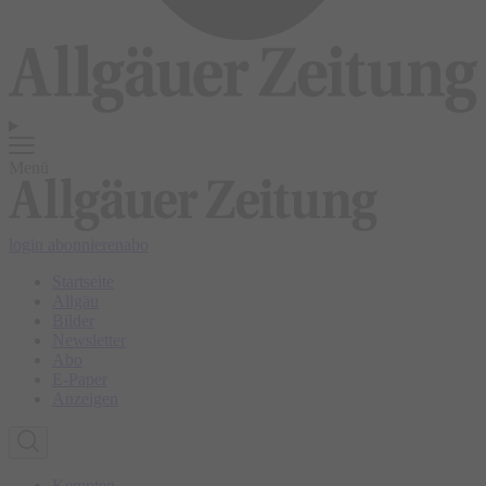
Menü
login
abonnieren
abo
Startseite
Allgäu
Bilder
Newsletter
Abo
E-Paper
Anzeigen
Kempten