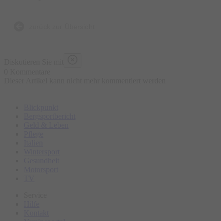
zurück zur Übersicht
Diskutieren Sie mit
0 Kommentare
Dieser Artikel kann nicht mehr kommentiert werden
Blickpunkt
Bergsportbericht
Geld & Leben
Pflege
Italien
Wintersport
Gesundheit
Motorsport
TV
Service
Hilfe
Kontakt