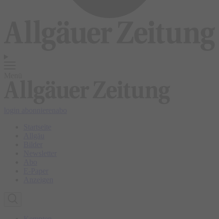
Menü
login
abonnieren
abo
Startseite
Allgäu
Bilder
Newsletter
Abo
E-Paper
Anzeigen
Kempten