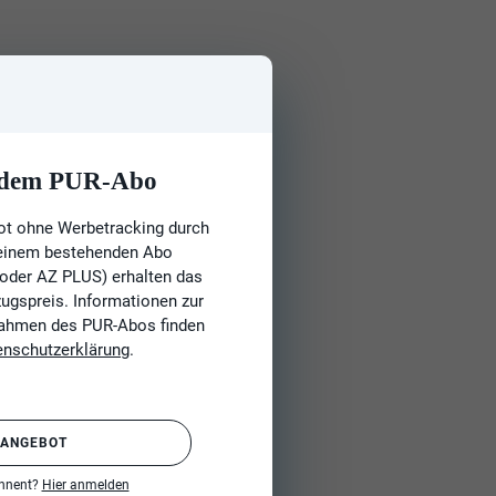
t dem PUR-Abo
ot ohne Werbetracking durch
 einem bestehenden Abo
 oder AZ PLUS) erhalten das
gspreis. Informationen zur
Rahmen des PUR-Abos finden
enschutzerklärung
.
 ANGEBOT
onnent?
Hier anmelden