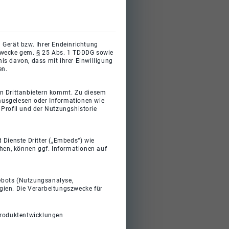
 Gerät bzw. Ihrer Endeinrichtung
gszwecke gem. § 25 Abs. 1 TDDDG sowie
s davon, dass mit ihrer Einwilligung
en.
on Drittanbietern kommt. Zu diesem
 ausgelesen oder Informationen wie
Profil und der Nutzungshistorie
 Dienste Dritter („Embeds“) wie
ehen, können ggf. Informationen auf
gebots (Nutzungsanalyse,
gien. Die Verarbeitungszwecke für
Produktentwicklungen