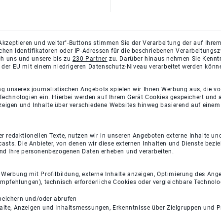
Akzeptieren und weiter"-Buttons stimmen Sie der Verarbeitung der auf Ihrem
ichen Identifikatoren oder IP-Adressen für die beschriebenen Verarbeitun
rch uns und unsere bis zu
230 Partner
zu. Darüber hinaus nehmen Sie Kenntni
 der EU mit einem niedrigeren Datenschutz-Niveau verarbeitet werden könn
ng unseres journalistischen Angebots spielen wir Ihnen Werbung aus, die v
Technologien ein. Hierbei werden auf Ihrem Gerät Cookies gespeichert und
eigen und Inhalte über verschiedene Websites hinweg basierend auf einem 
 redaktionellen Texte, nutzen wir in unseren Angeboten externe Inhalte und
casts. Die Anbieter, von denen wir diese externen Inhalten und Dienste bezi
und Ihre personenbezogenen Daten erheben und verarbeiten.
e Werbung mit Profilbildung, externe Inhalte anzeigen, Optimierung des An
empfehlungen), technisch erforderliche Cookies oder vergleichbare Technolo
peichern und/oder abrufen
halte, Anzeigen und Inhaltsmessungen, Erkenntnisse über Zielgruppen und 