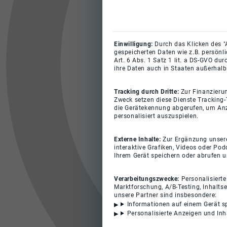
Einwilligung:
Durch das Klicken des "
gespeicherten Daten wie z.B. persönl
Art. 6 Abs. 1 Satz 1 lit. a DS-GVO du
ihre Daten auch in Staaten außerhalb
Tracking durch Dritte:
Zur Finanzieru
Zweck setzen diese Dienste Tracking-
die Gerätekennung abgerufen, um Anz
personalisiert auszuspielen.
Externe Inhalte:
Zur Ergänzung unserer
interaktive Grafiken, Videos oder Pod
Ihrem Gerät speichern oder abrufen 
Verarbeitungszwecke:
Personalisiert
Marktforschung, A/B-Testing, Inhalts
unsere Partner sind insbesondere:
Informationen auf einem Gerät s
Personalisierte Anzeigen und In