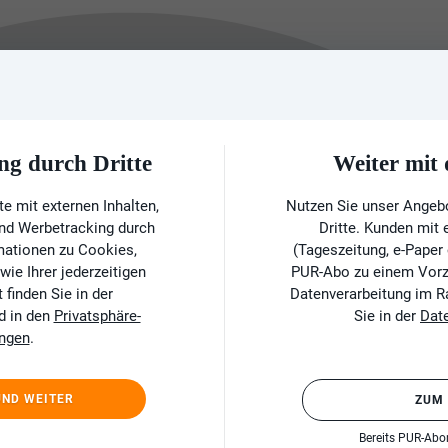
ng durch Dritte
Weiter mi
e mit externen Inhalten,
Nutzen Sie unser Angeb
und Werbetracking durch
Dritte. Kunden mit
rmationen zu Cookies,
(Tageszeitung, e-Paper
ie Ihrer jederzeitigen
PUR-Abo zu einem Vorzu
finden Sie in der
Datenverarbeitung im 
d in den
Privatsphäre-
Sie in der
Dat
ungen
.
UND WEITER
ZUM
Bereits PUR-Ab