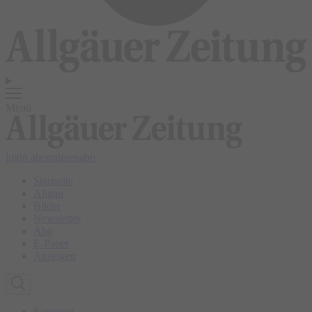
Menü
login
abonnieren
abo
Startseite
Allgäu
Bilder
Newsletter
Abo
E-Paper
Anzeigen
Kempten