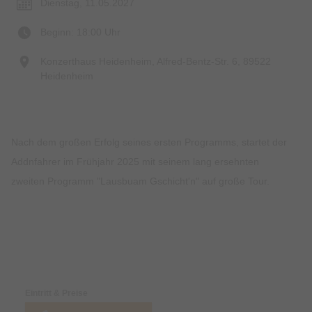
Dienstag, 11.05.2027
Beginn: 18:00 Uhr
Konzerthaus Heidenheim, Alfred-Bentz-Str. 6, 89522
Heidenheim
Nach dem großen Erfolg seines ersten Programms, startet der
Addnfahrer im Frühjahr 2025 mit seinem lang ersehnten
zweiten Programm "Lausbuam Gschicht'n" auf große Tour.
Preise & Zahlungsoptionen
Eintritt & Preise