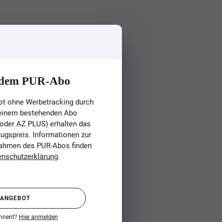
t dem PUR-Abo
ot ohne Werbetracking durch
 einem bestehenden Abo
 oder AZ PLUS) erhalten das
gspreis. Informationen zur
Rahmen des PUR-Abos finden
enschutzerklärung
.
 ANGEBOT
onnent?
Hier anmelden