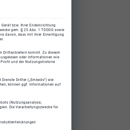
 Gerät bzw. Ihrer Endeinrichtung
gszwecke gem. § 25 Abs. 1 TDDDG sowie
s davon, dass mit ihrer Einwilligung
en.
on Drittanbietern kommt. Zu diesem
 ausgelesen oder Informationen wie
Profil und der Nutzungshistorie
 Dienste Dritter („Embeds“) wie
ehen, können ggf. Informationen auf
gebots (Nutzungsanalyse,
gien. Die Verarbeitungszwecke für
Produktentwicklungen