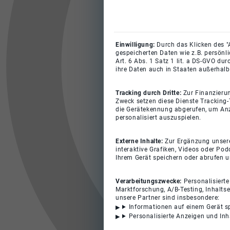
Einwilligung:
Durch das Klicken des "
gespeicherten Daten wie z.B. persönl
Art. 6 Abs. 1 Satz 1 lit. a DS-GVO du
ihre Daten auch in Staaten außerhalb
Tracking durch Dritte:
Zur Finanzieru
Zweck setzen diese Dienste Tracking-
die Gerätekennung abgerufen, um Anz
personalisiert auszuspielen.
Externe Inhalte:
Zur Ergänzung unserer
interaktive Grafiken, Videos oder Pod
Ihrem Gerät speichern oder abrufen 
Verarbeitungszwecke:
Personalisiert
Marktforschung, A/B-Testing, Inhalts
unsere Partner sind insbesondere:
Informationen auf einem Gerät s
Personalisierte Anzeigen und In