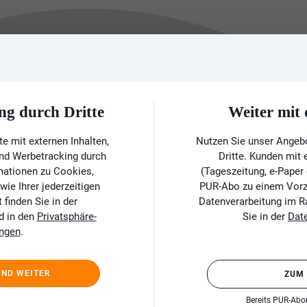
ng durch Dritte
Weiter mi
e mit externen Inhalten,
Nutzen Sie unser Angeb
und Werbetracking durch
Dritte. Kunden mit
rmationen zu Cookies,
(Tageszeitung, e-Paper
ie Ihrer jederzeitigen
PUR-Abo zu einem Vorzu
finden Sie in der
Datenverarbeitung im 
d in den
Privatsphäre-
Sie in der
Dat
ungen
.
UND WEITER
ZUM
Bereits PUR-Ab