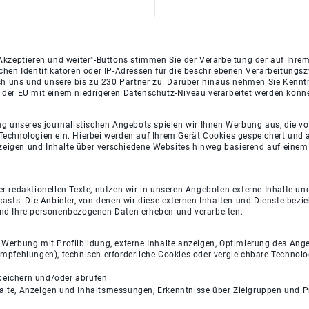
Akzeptieren und weiter"-Buttons stimmen Sie der Verarbeitung der auf Ihrem
ichen Identifikatoren oder IP-Adressen für die beschriebenen Verarbeitun
rch uns und unsere bis zu
230 Partner
zu. Darüber hinaus nehmen Sie Kenntni
 der EU mit einem niedrigeren Datenschutz-Niveau verarbeitet werden könn
ng unseres journalistischen Angebots spielen wir Ihnen Werbung aus, die v
Technologien ein. Hierbei werden auf Ihrem Gerät Cookies gespeichert und
eigen und Inhalte über verschiedene Websites hinweg basierend auf einem 
 redaktionellen Texte, nutzen wir in unseren Angeboten externe Inhalte und
casts. Die Anbieter, von denen wir diese externen Inhalten und Dienste bezi
und Ihre personenbezogenen Daten erheben und verarbeiten.
e Werbung mit Profilbildung, externe Inhalte anzeigen, Optimierung des An
empfehlungen), technisch erforderliche Cookies oder vergleichbare Technolo
peichern und/oder abrufen
halte, Anzeigen und Inhaltsmessungen, Erkenntnisse über Zielgruppen und 