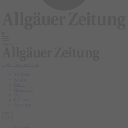
Menü
login
abonnieren
abo
Startseite
Allgäu
Bilder
Newsletter
Abo
E-Paper
Anzeigen
Kempten