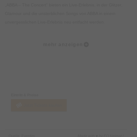
„ABBA – The Concert“ bieten ein Live-Erlebnis, in der Glitzer,
Glamour und die unsterblichen Songs von ABBA in einem
unvergesslichen Live-Erlebnis neu entfacht werden.
Ob im Film oder Musical, ob auf TikTok oder im Rahmen des
mehr anzeigen
alljährlichen ESC: das ABBA-Fieber ist auch nach bald fünfzig
Jahren unverwüstlich und heizt sich beständig neu auf! Mit
unvergesslichen Hits wie „Waterloo“, „Dancing Queen“,
„Mamma Mia“ oder „Super Trouper“ hat das legendäre
Preise & Zahlungsoptionen
schwedische Quartett Musikgeschichte geschrieben, die bis
heute fortlebt. Agnetha Fältskog, Björn Ulvaeus, Benny
Eintritt & Preise
Andersson und Anni-Frid Lyngstad prägten zeitlose Hits, die
Jetzt Tickets kaufen
noch heute mehrere Generationen von jung bis alt, textsicher
mitsingen können.
„ABBA – The Concert“ bringt dieses Generationen-verbindende
Quelle: Eventim
Made with ♥ by EO Heimat /