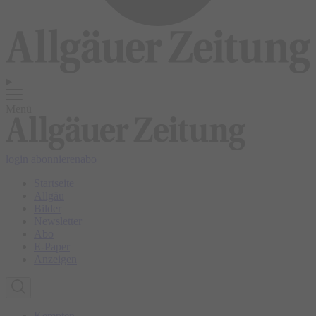
Menü
login
abonnieren
abo
Startseite
Allgäu
Bilder
Newsletter
Abo
E-Paper
Anzeigen
Kempten