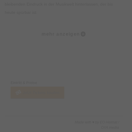
bleibenden Eindruck in der Musikwelt hinterlassen, der bis
heute spürbar ist.
Mit “Waterloo” eroberte ABBA vor fünfzig Jahren die weltweiten
mehr anzeigen
Charts und die Herzen der Menschen im Sturm! Der Sieg beim
Grand Prix in Brighton 1974 machte die sympathischen
Schweden über Nacht zur bekanntesten Pop-Band dieser Zeit.
Es folgte Hit auf Hit: “Mamma Mia”, “SOS“, “Super Trouper”,
Preise & Zahlungsoptionen
“Knowing Me Knowing You”, “Chiquitita”, “Money Money
Money” und viele andere mehr. ABBA brach nicht nur Rekorde
Eintritt & Preise
in den Charts, sondern veränderte auch die Vorstellung davon,
Jetzt Tickets kaufen
was Popmusik sein kann. Ihre Bühnenshows und Musikvideos
setzten neue Maßstäbe und inspirierten zahllose Künstler
weltweit.
Made with ♥ by EO Heimat /
"ABBA - Diamonds" bringt in einem mit viel Liebe zum Detail
OYA media