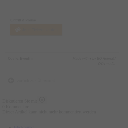
Preise & Zahlungsoptionen
Eintritt & Preise
Jetzt Tickets kaufen
Quelle: Eventim
Made with ♥ by EO Heimat /
OYA media
zurück zur Übersicht
Diskutieren Sie mit
0 Kommentare
Dieser Artikel kann nicht mehr kommentiert werden
Blickpunkt