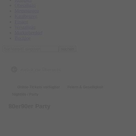
Oberallgäu
Memmingen
Kaufbeuren
Füssen
Westallgäu
Marktoberdorf
Buchloe
suchen
zurück zur Übersicht
Online-Tickets verfügbar
Feiern & Geselligkeit
Nightlife / Party
80er90er Party
Tickets