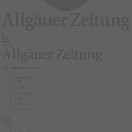
Menü
login
abonnieren
abo
Startseite
Allgäu
Bilder
Newsletter
Abo
E-Paper
Anzeigen
Kempten