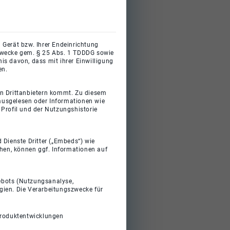
 Gerät bzw. Ihrer Endeinrichtung
gszwecke gem. § 25 Abs. 1 TDDDG sowie
s davon, dass mit ihrer Einwilligung
en.
on Drittanbietern kommt. Zu diesem
 ausgelesen oder Informationen wie
Profil und der Nutzungshistorie
 Dienste Dritter („Embeds“) wie
ehen, können ggf. Informationen auf
gebots (Nutzungsanalyse,
gien. Die Verarbeitungszwecke für
Produktentwicklungen