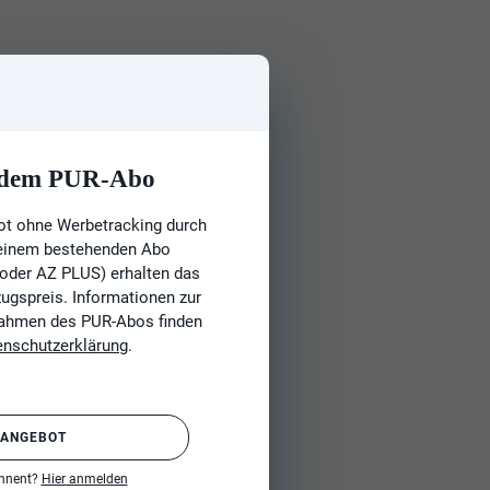
t dem PUR-Abo
ot ohne Werbetracking durch
 einem bestehenden Abo
 oder AZ PLUS) erhalten das
gspreis. Informationen zur
Rahmen des PUR-Abos finden
enschutzerklärung
.
 ANGEBOT
onnent?
Hier anmelden