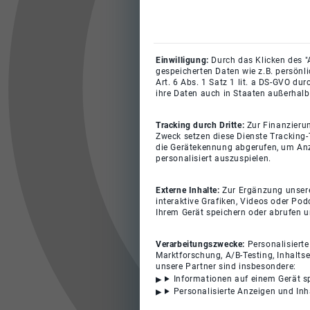
Einwilligung:
Durch das Klicken des "
gespeicherten Daten wie z.B. persönl
Art. 6 Abs. 1 Satz 1 lit. a DS-GVO du
ihre Daten auch in Staaten außerhalb
Tracking durch Dritte:
Zur Finanzieru
Zweck setzen diese Dienste Tracking-
die Gerätekennung abgerufen, um Anz
personalisiert auszuspielen.
Externe Inhalte:
Zur Ergänzung unserer
interaktive Grafiken, Videos oder Pod
Ihrem Gerät speichern oder abrufen 
Verarbeitungszwecke:
Personalisiert
Marktforschung, A/B-Testing, Inhalts
unsere Partner sind insbesondere:
Informationen auf einem Gerät s
Personalisierte Anzeigen und In