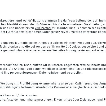
Akzeptieren und weiter"-Buttons stimmen Sie der Verarbeitung der auf Ihrem
ichen Identifikatoren oder IP-Adressen für die beschriebenen Verarbeitun
rch uns und unsere bis zu
230 Partner
zu. Darüber hinaus nehmen Sie Kenntni
 der EU mit einem niedrigeren Datenschutz-Niveau verarbeitet werden könn
ng unseres journalistischen Angebots spielen wir Ihnen Werbung aus, die v
Technologien ein. Hierbei werden auf Ihrem Gerät Cookies gespeichert und
eigen und Inhalte über verschiedene Websites hinweg basierend auf einem 
 redaktionellen Texte, nutzen wir in unseren Angeboten externe Inhalte und
casts. Die Anbieter, von denen wir diese externen Inhalten und Dienste bezi
und Ihre personenbezogenen Daten erheben und verarbeiten.
e Werbung mit Profilbildung, externe Inhalte anzeigen, Optimierung des An
empfehlungen), technisch erforderliche Cookies oder vergleichbare Technolo
peichern und/oder abrufen
halte, Anzeigen und Inhaltsmessungen, Erkenntnisse über Zielgruppen und 