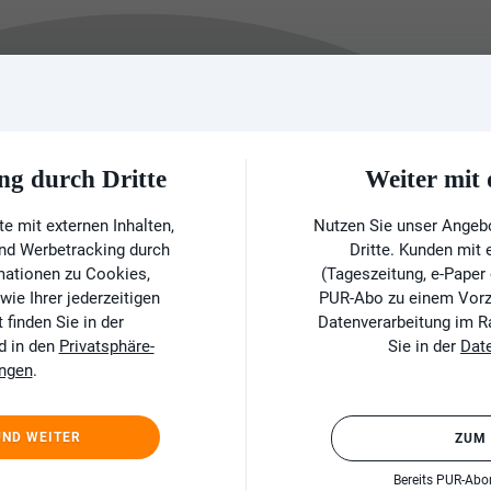
ng durch Dritte
Weiter mi
e mit externen Inhalten,
Nutzen Sie unser Angeb
und Werbetracking durch
Dritte. Kunden mit
rmationen zu Cookies,
(Tageszeitung, e-Paper
ie Ihrer jederzeitigen
PUR-Abo zu einem Vorzu
finden Sie in der
Datenverarbeitung im 
d in den
Privatsphäre-
Sie in der
Dat
ungen
.
UND WEITER
ZUM
Bereits PUR-Ab