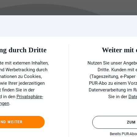
ng durch Dritte
Weiter mi
e mit externen Inhalten,
Nutzen Sie unser Angeb
und Werbetracking durch
Dritte. Kunden mit
rmationen zu Cookies,
(Tageszeitung, e-Paper
ie Ihrer jederzeitigen
PUR-Abo zu einem Vorzu
finden Sie in der
Datenverarbeitung im 
d in den
Privatsphäre-
Sie in der
Dat
ungen
.
UND WEITER
ZUM
Bereits PUR-Ab