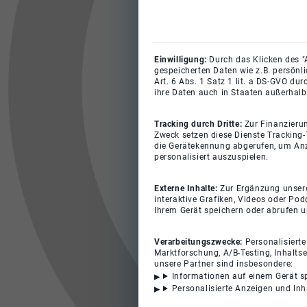
Einwilligung:
Durch das Klicken des "
gespeicherten Daten wie z.B. persönl
Art. 6 Abs. 1 Satz 1 lit. a DS-GVO du
ihre Daten auch in Staaten außerhalb
Tracking durch Dritte:
Zur Finanzieru
Zweck setzen diese Dienste Tracking-
die Gerätekennung abgerufen, um Anz
personalisiert auszuspielen.
Externe Inhalte:
Zur Ergänzung unserer
interaktive Grafiken, Videos oder Pod
Ihrem Gerät speichern oder abrufen 
Verarbeitungszwecke:
Personalisiert
Marktforschung, A/B-Testing, Inhalts
unsere Partner sind insbesondere:
Informationen auf einem Gerät s
Personalisierte Anzeigen und In