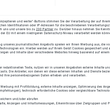
Akzeptieren und weiter"-Buttons stimmen Sie der Verarbeitung der auf Ihrem
ichen Identifikatoren oder IP-Adressen für die beschriebenen Verarbeitun
rch uns und unsere bis zu
230 Partner
zu. Darüber hinaus nehmen Sie Kenntni
 der EU mit einem niedrigeren Datenschutz-Niveau verarbeitet werden könn
ng unseres journalistischen Angebots spielen wir Ihnen Werbung aus, die v
Technologien ein. Hierbei werden auf Ihrem Gerät Cookies gespeichert und
eigen und Inhalte über verschiedene Websites hinweg basierend auf einem 
 redaktionellen Texte, nutzen wir in unseren Angeboten externe Inhalte und
casts. Die Anbieter, von denen wir diese externen Inhalten und Dienste bezi
und Ihre personenbezogenen Daten erheben und verarbeiten.
e Werbung mit Profilbildung, externe Inhalte anzeigen, Optimierung des An
empfehlungen), technisch erforderliche Cookies oder vergleichbare Technolo
peichern und/oder abrufen
halte, Anzeigen und Inhaltsmessungen, Erkenntnisse über Zielgruppen und 