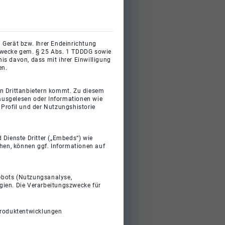
 Gerät bzw. Ihrer Endeinrichtung
gszwecke gem. § 25 Abs. 1 TDDDG sowie
s davon, dass mit ihrer Einwilligung
en.
on Drittanbietern kommt. Zu diesem
 ausgelesen oder Informationen wie
Profil und der Nutzungshistorie
 Dienste Dritter („Embeds“) wie
ehen, können ggf. Informationen auf
gebots (Nutzungsanalyse,
gien. Die Verarbeitungszwecke für
Produktentwicklungen