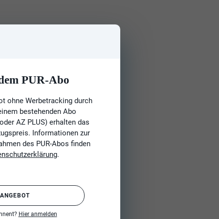
t dem PUR-Abo
ot ohne Werbetracking durch
 einem bestehenden Abo
 oder AZ PLUS) erhalten das
gspreis. Informationen zur
Rahmen des PUR-Abos finden
enschutzerklärung
.
 ANGEBOT
onnent?
Hier anmelden