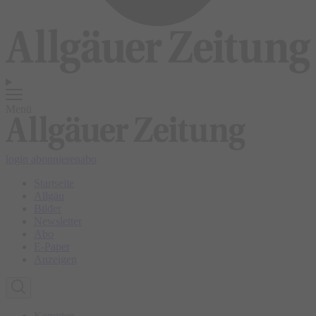
Menü
login
abonnieren
abo
Startseite
Allgäu
Bilder
Newsletter
Abo
E-Paper
Anzeigen
Kempten