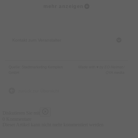
Der RSC Kempten hat die Touren so ausgeschildert, dass eine
mehr anzeigen
Fahrt ohne Kartenmaterial und Navigationssystem möglich ist.
Start:
06:30 Uhr
Zielschluss: für alle Touren
16:00 Uhr
Siegerehrung: ca.
16:30 Uhr
Kontakt zum Veranstalter
Informationen und Anmeldung unter:
www.rsc-
kempten.de/allgaeu-rundfahrt
Start:
Quelle: Stadtmarketing Kempten
Made with ♥ by EO Heimat /
Auto Brosch, Heubachstraße 3, Durach
GmbH
OYA media
zurück zur Übersicht
Diskutieren Sie mit
0 Kommentare
Dieser Artikel kann nicht mehr kommentiert werden