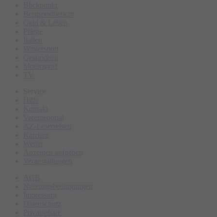
Blickpunkt
Bergsportbericht
Geld & Leben
Pflege
Italien
Wintersport
Gesundheit
Motorsport
TV
Service
Hilfe
Kontakt
Vereineportal
AZ-Leserreisen
Karriere
Wetter
Anzeigen aufgeben
Veranstaltungen
AGB
Nutzungsbedingungen
Impressum
Datenschutz
Privatsphäre