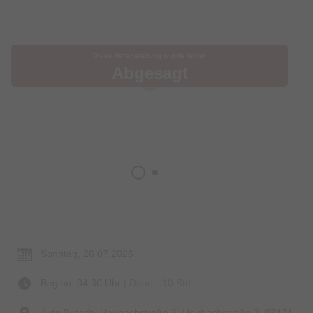
Diese Veranstaltung wurde leider
Abgesagt
Termin & Ort
Sonntag, 26.07.2026
Beginn: 04:30 Uhr
| Dauer: 10 Std.
Auto Brosch, Heubachstraße 3, Heubachstraße 3, 87471