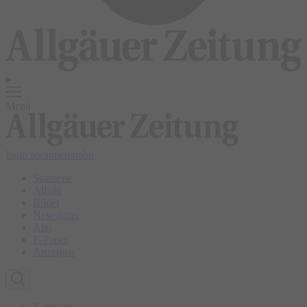
Menü
login
abonnieren
abo
Startseite
Allgäu
Bilder
Newsletter
Abo
E-Paper
Anzeigen
Kempten