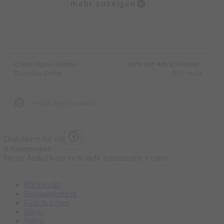
mehr anzeigen
noch ein kleines, sehr persönliches „Gschenkle“.
Das Programm für den Christkindlesmarkt 2026 steht noch
nicht fest!
Start:
Quelle: Alpsee-Grünten
Made with ♥ by EO Heimat /
Tourismus GmbH
OYA media
Bichelweg 2
zurück zur Übersicht
Diskutieren Sie mit
0 Kommentare
Dieser Artikel kann nicht mehr kommentiert werden
Blickpunkt
Bergsportbericht
Geld & Leben
Pflege
Italien