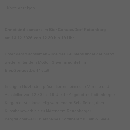
Karte anzeigen
Christkindlesmarkt im Bier.Genuss.Dorf Rettenberg
am 13.12.2026 von 12.30 bis 19 Uhr
Unter dem wachsamen Auge des Grüntens
findet der Markt
wieder unter dem Motto
„S´weihnachtet im
Bier.Genuss.Dorf“
statt.
In urigen Holzbuden präsentieren heimische Vereine und
Aussteller von 12.30 bis 19 Uhr ihr Angebot im Rettenberger
Kurgärtle. Von kuschelig-wärmenden Schaffellen, über
Kunsthandwerk bis zu klärendem Rettenberger
Bergräucherwerk ist ein feines Sortiment für Leib & Seele
geboten. Für einen lieben Menschen findet man hier sicher